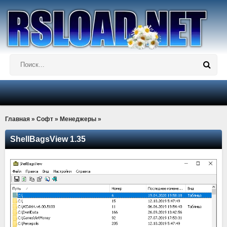
Главная
»
Софт
»
Менеджеры
»
ShellBagsView 1.35