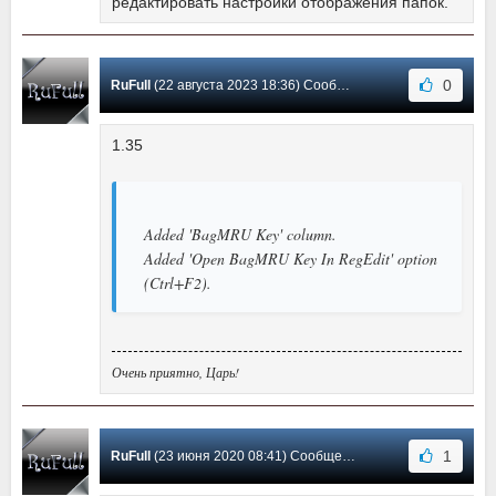
редактировать настройки отображения папок.
0
RuFull
(22 августа 2023 18:36) Сообщение #3
1.35
Added 'BagMRU Key' column.
Added 'Open BagMRU Key In RegEdit' option
(Ctrl+F2).
Очень приятно, Царь!
1
RuFull
(23 июня 2020 08:41) Сообщение #2