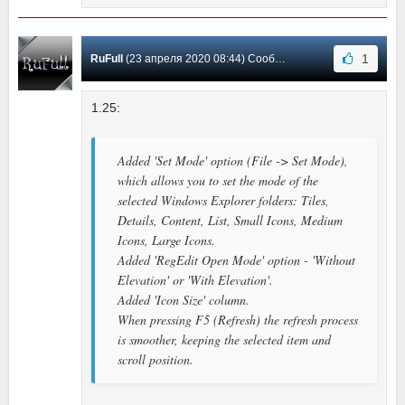
1
RuFull
(23 апреля 2020 08:44) Сообщение #1
1.25:
Added 'Set Mode' option (File -> Set Mode),
which allows you to set the mode of the
selected Windows Explorer folders: Tiles,
Details, Content, List, Small Icons, Medium
Icons, Large Icons.
Added 'RegEdit Open Mode' option - 'Without
Elevation' or 'With Elevation'.
Added 'Icon Size' column.
When pressing F5 (Refresh) the refresh process
is smoother, keeping the selected item and
scroll position.