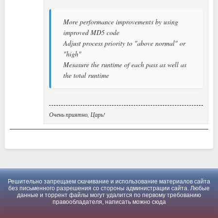
More performance improvements by using
improved MD5 code
Adjust process priority to "above normal" or
"high"
Mesasure the runtime of each pass as well as
the total runtime
Очень приятно, Царь!
Решительно запрещаем скачивание и использование материалов сайта
без письменного разрешения со стороны администрации сайта. Любые
данные и торрент файлы могут удалится по первому требованию
правообладателя, написать можно
сюда