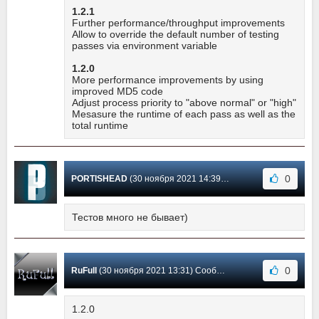
1.2.1
Further performance/throughput improvements
Allow to override the default number of testing
passes via environment variable
1.2.0
More performance improvements by using
improved MD5 code
Adjust process priority to "above normal" or "high"
Mesasure the runtime of each pass as well as the
total runtime
0
PORTISHEAD
(30 ноября 2021 14:39) Сообщение #2
Тестов много не бывает)
0
RuFull
(30 ноября 2021 13:31) Сообщение #1
1.2.0