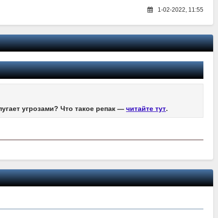
1-02-2022, 11:55
пугает угрозами? Что такое репак —
читайте тут
.