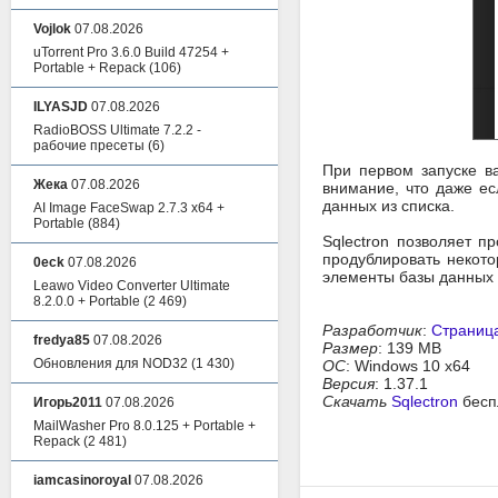
Vojlok
07.08.2026
uTorrent Pro 3.6.0 Build 47254 +
Portable + Repack
(106)
ILYASJD
07.08.2026
RadioBOSS Ultimate 7.2.2 -
рабочие пресеты
(6)
При первом запуске в
Жека
07.08.2026
внимание, что даже ес
данных из списка.
AI Image FaceSwap 2.7.3 x64 +
Portable
(884)
Sqlectron позволяет п
продублировать некото
0eck
07.08.2026
элементы базы данных о
Leawo Video Converter Ultimate
8.2.0.0 + Portable
(2 469)
Разработчик
:
Страниц
fredya85
07.08.2026
Размер
: 139 MB
Обновления для NOD32
(1 430)
ОС
: Windows 10 x64
Версия
: 1.37.1
Скачать
Sqlectron
бесп
Игорь2011
07.08.2026
MailWasher Pro 8.0.125 + Portable +
Repack
(2 481)
iamcasinoroyal
07.08.2026