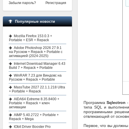
Забыли пароль?
Регистрация
Популярные новости
Mozilla Firefox 153.0.3 +
Portable + ESR + Repack
Adobe Photoshop 2026 27.9.1
на Русском + Repack + Portable с
активацией (2024-2025)
Internet Download Manager 6.43
Build 7 + Repack + Portable
WinRAR 7.23 для Виндовс на
Русском + Repack + Portable
MassTube 2027 22.1.1.218 Ultra
+ Portable + Repack
AIDA64 Extreme 8.35.8400 +
Программа
Sqlectron
-
Portable + Repack + ключ
типа SQL и выполнени
активации
программными решения
AIMP 5.40.2722 + Portable +
отвлекающей от основн
Repack + Mega
Первое, что вы должны 
IObit Driver Booster Pro