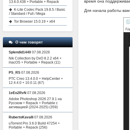
время она поддерживае
13.6.0.438 + Portable + Repack
K-Lite Codec Pack 19.8.5 / Basic
Для начала работы вам 
/ Standard / Full / Mega
Tor Browser 15.0.19 + x64
О чем говорят
Splendid1440
07.08.2026
Nik Collection by DxO 8.2.2 x64 +
macOS + Portable + Repack
(11)
PS_RS
07.08.2026
PTC Creo 13.4.0.0 + HelpCenter +
12.4.4.0 + 10.0.11
(67)
1eEo2RvN
07.08.2026
Adobe Photoshop 2026 27.9.1 на
Русском + Repack + Portable с
активацией (2024-2025)
(359)
RubertoKavalli
07.08.2026
uTorrent Pro 3.6.0 Build 47254 +
Portable + Repack
(256)