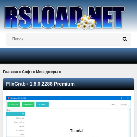
Главная
»
Софт
»
Менеджеры
»
FlixGrab+ 1.8.0.2288 Premium