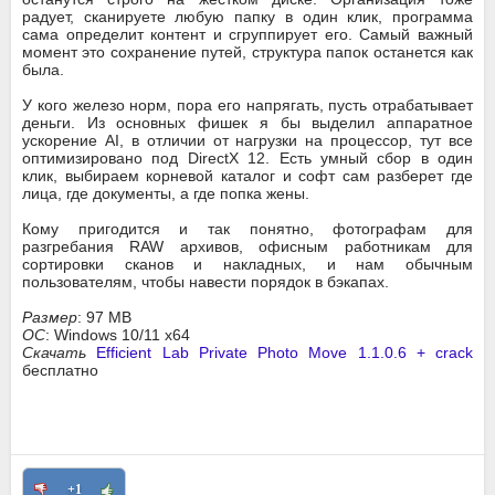
радует, сканируете любую папку в один клик, программа
сама определит контент и сгруппирует его. Самый важный
момент это сохранение путей, структура папок останется как
была.
У кого железо норм, пора его напрягать, пусть отрабатывает
деньги. Из основных фишек я бы выделил аппаратное
ускорение AI, в отличии от нагрузки на процессор, тут все
оптимизировано под DirectX 12. Есть умный сбор в один
клик, выбираем корневой каталог и софт сам разберет где
лица, где документы, а где попка жены.
Кому пригодится и так понятно, фотографам для
разгребания RAW архивов, офисным работникам для
сортировки сканов и накладных, и нам обычным
пользователям, чтобы навести порядок в бэкапах.
Размер
: 97 MB
ОС
: Windows 10/11 x64
Скачать
Efficient Lab Private Photo Move 1.1.0.6 + crack
бесплатно
+1