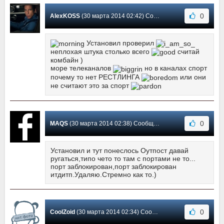
0
AlexKOSS
(30 марта 2014 02:42) Сообщение #4
Установил проверил
неплохая штука столько всего
считай
комбайн )
море телеканалов
но в каналах спорт
почему то нет РЕСТЛИНГА
или они
не считают это за спорт
0
MAQS
(30 марта 2014 02:38) Сообщение #3
Установил и тут понеслось Оутпост давай
ругаться,типо чето то там с портами не то...
порт заблокирован,порт заблокирован
итдитп.Удаляю.Стремно как то.)
0
CoolZoid
(30 марта 2014 02:34) Сообщение #2