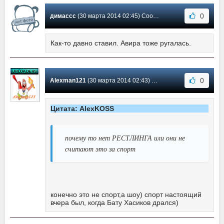
0
димассс
(30 марта 2014 02:45) Сообщение #6
Как-то давно ставил. Авира тоже ругалась.
0
Alexman121
(30 марта 2014 02:43) Сообщение #5
Цитата: AlexKOSS
почему то нет РЕСТЛИНГА или они не
считают это за спорт
конечно это не спорт,а шоу) спорт настоящий
вчера был, когда Бату Хасиков дрался)