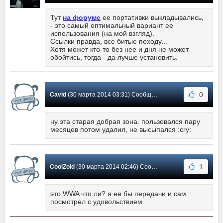
Тут
на форуме
ее портативки выкладывались,
- это самый оптимальный вариант ее
использования (на мой взгляд).
Ссылки правда, все битые походу...
Хотя может кто-то без нее и дня не может
обойтись, тогда - да лучше установить.
0
Cavid
(30 марта 2014 03:31) Сообщение #8
ну эта старая добрая зона. пользовался пару
месяцев потом удалил, не высыпался :cry:
1
CoolZoid
(30 марта 2014 02:46) Сообщение #7
это WWA что ли? я ее бы передачи и сам
посмотрел с удовольствием