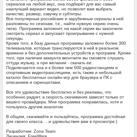
сериалов на любой вкус, она подберёт для вас самый
наилучший вариант видео, но позволит вам выбрать
качество, размер, озвучку и субтитры.
Все популярные российские и зарубежные сериалы в ней
разложены по сезонам, т.е., найти нужную серию очень
легко. Программа запомнит, на какой серии вы закончили
смотреть сериал и запускает проигрывание с нужной
секунды.
Кроме того, в базу данных программы заложено более 300
телеканалов, которые транслируются в ней в реальном
времени и без дополнительных устройств и программ. Кроме
того, при наличии аккаунта вконтакте вы сможете слушать
оттуда музыку, а при желании - скачать ее.
Подключается она и к более чем 500 радиостанциям и
спортивным видеотрансляциям, есть также и небольшой
каталог бесплатных онлайн-игр для браузера и ПК с
описанием и скриншотами.
Все это удовольствие бесплатно и без рекламы, что
особенно радует, а скорость скачивания зависит только от
вашего провайдера. Мне программа понравилась, хотя и
пользуюсь другим аналогом.
В общем, скачивайте и пользуйтесь, программа достойная
для своего класса. ...и удовольствия вам в просмотре:)
Разработчик: Zona Team
Лицензия: FreeWare