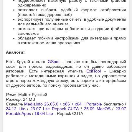
поддерживает пакетную работу с тысячами файлов
одновременно
позволяет выбрать удобный формат отображения
(простой текст, дерево, веб)
экспортирует полученные отчеты в удобные документы
для дальнейшего анализа
помогает при сложном дебаггинге и создании файлов
заголовков
обладает гибкими настройками для интеграции прямо
в контекстное меню проводника
Аналоги:
Есть Крутой аналог
GSpot
- раньше это был легендарный
софт для поиска видеокодеков, но он давно заброшен
авторами. Есть интересная утилита
ExifTool
- шикарно
работает с метаданными картинок и видео, но управляется
строго через командную строку, есть версия с интерфейсом
от другого автора, по поиску пробивается у нас.
Язык
: Multi + Русский
Размер
: 24 MB
Скачать
MediaInfo 26.05.0 + x86 + x64 + Portable
бесплатно /
24.12 Lite
/
23.07 Lite Repack CUTA
/
25.09 MacOS
/
23.07
PortableApps
/
19.04 Lite
- Repack CUTA