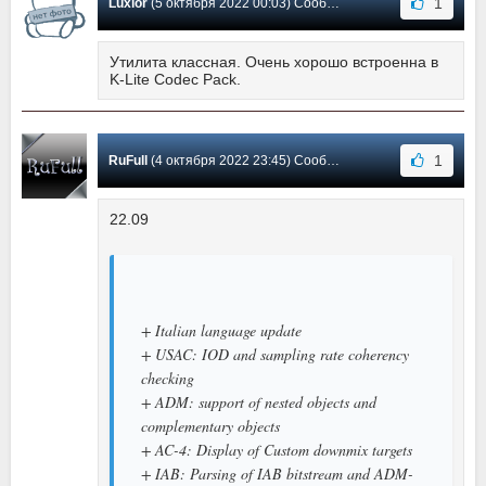
1
Luxior
(5 октября 2022 00:03) Сообщение #400
Утилита классная. Очень хорошо встроенна в
K-Lite Codec Pack.
1
RuFull
(4 октября 2022 23:45) Сообщение #399
22.09
+ Italian language update
+ USAC: IOD and sampling rate coherency
checking
+ ADM: support of nested objects and
complementary objects
+ AC-4: Display of Custom downmix targets
+ IAB: Parsing of IAB bitstream and ADM-