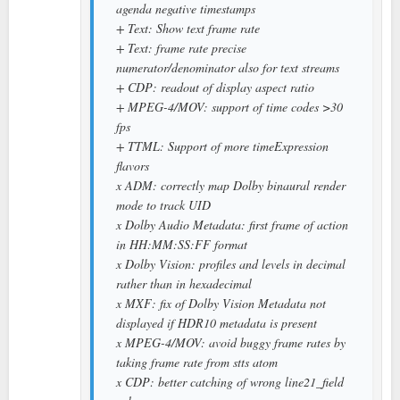
agenda negative timestamps
+ Text: Show text frame rate
+ Text: frame rate precise
numerator/denominator also for text streams
+ CDP: readout of display aspect ratio
+ MPEG-4/MOV: support of time codes >30
fps
+ TTML: Support of more timeExpression
flavors
x ADM: correctly map Dolby binaural render
mode to track UID
x Dolby Audio Metadata: first frame of action
in HH:MM:SS:FF format
x Dolby Vision: profiles and levels in decimal
rather than in hexadecimal
x MXF: fix of Dolby Vision Metadata not
displayed if HDR10 metadata is present
x MPEG-4/MOV: avoid buggy frame rates by
taking frame rate from stts atom
x CDP: better catching of wrong line21_field