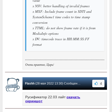
value
x NSV: better handling of invalid frames
x MXF: Include frame count in SDTI and
SystemScheme1 time codes to time stamp
conversion
x TTML: do not show frame rate if it is from
MediaInfo options
x DV: timecode trace in HH:MM:SS:FF
format
Очень приятно, Царь!
4
Flashh
(28 мая 2022 13:30) Сообщение #391
Русификатор 22.03 лайт
скачать
скриншот