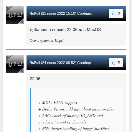
2
RuFull
(25 июня 2022 15:10) Сообщение #393
Добавлена версия 22.06 для MacOS
Очень приятно, Царь!
5
RuFull
(24 июня 2022 08:52) Сообщение #392
22.06
+ MXF: FFV1 support
+ Dolby Vision: add info about more profiles
+ AAC: check of missing ID_END and
incoherent count of channels
+ NSV: better handling of buggy StarDiva