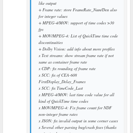
like output
+ Frame rate: store FrameRate_Num/Den also
for integer values
+ MPEG-4/MOV: support of time codes >30
fps
+ MOV/MPEG-4: List of QuickTime time code
discontinuities
+ Dolby Vision: add info about more profiles
x Text streams: show stream frame rate if not
same as container frame rate
x CDP: fix rounding of frame rate
x SCC: fix of CEA-608
FirstDisplay_Delay_Frames
x SCC: fix TimeCode_Last
x MPEG-4/MOV: last time code value for all
kind of QuickTime time codes
x MOV/MPEG-4: Fix frame count for NDF
non-integer frame rates
x JSON: fix invalid output in some corner cases
x Several other parsing bug/crash fixes (thanks