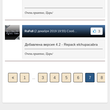
Очень приятно, Царь!
3
RuFull
(2 декабря 2019 19:55) Сообщение #112
Добавлена версия 4.2 - Repack elchupacabra
Очень приятно, Царь!
1
...
3
4
5
6
7
8