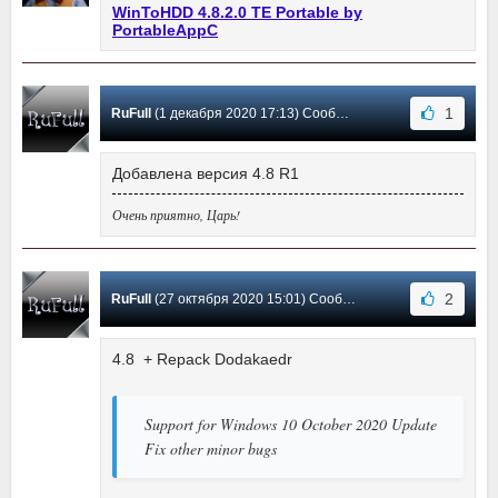
WinToHDD 4.8.2.0 TE Portable by
PortableAppC
1
RuFull
(1 декабря 2020 17:13) Сообщение #133
Добавлена версия 4.8 R1
Очень приятно, Царь!
2
RuFull
(27 октября 2020 15:01) Сообщение #132
4.8 + Repack Dodakaedr
Support for Windows 10 October 2020 Update
Fix other minor bugs