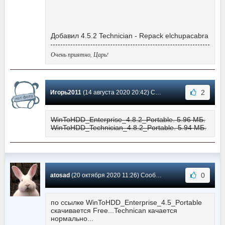
Добавил 4.5.2 Technician - Repack elchupacabra
Очень приятно, Царь!
2
Игорь2011
(14 августа 2020 20:42) Сообщение #127
WinToHDD_Enterprise_4.8.2_Portable. 5.96 МБ.
WinToHDD_Technician_4.8.2_Portable. 5.94 МБ.
0
atosad
(20 октября 2020 11:26) Сообщение #126
по ссылке WinToHDD_Enterprise_4.5_Portable
скачивается Free...Technican качается
нормально...