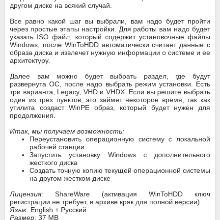
другом диске на всякий случай.
Все равно какой шаг вы выбрали, вам надо будет пройти
через простые этапы настройки. Для работы вам надо будет
указать ISO файл, который содержит установочные файлы
Windows, после WinToHDD автоматически считает данные с
образа диска и извлечет нужную информации о системе и ее
архитектуру.
Далее вам можно будет выбрать раздел, где будут
развернута ОС, после надо выбрать режим установки. Есть
три варианта, Legacy, VHD и VHDX. Если вы решите выбрать
один из трех пунктов, это займет некоторое время, так как
утилита создаст WinPE образ, который будет нужен для
продолжения.
Итак, мы получаем возможность:
Переустановить операционную систему с локальной
рабочей станции
Запустить установку Windows с дополнительного
жесткого диска
Создать точную копию текущей операционной системы
на другом жестком диске
Лицензия
: ShareWare (активация WinToHDD ключ
регистрации не требует, в архиве кряк для полной версии)
Язык
: English + Русский
Размер
: 37 MB