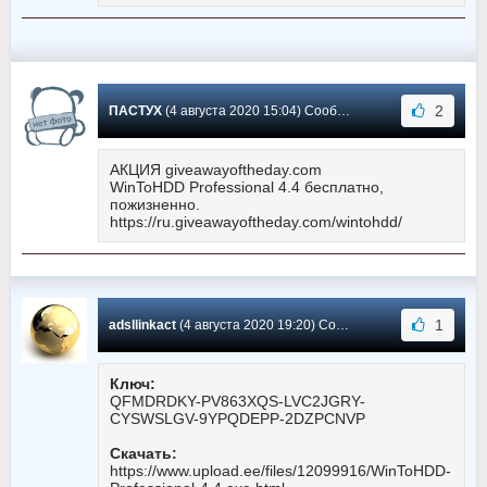
2
ПАСТУХ
(4 августа 2020 15:04) Сообщение #125
АКЦИЯ giveawayoftheday.com
WinToHDD Professional 4.4 бесплатно,
пожизненно.
https://ru.giveawayoftheday.com/wintohdd/
1
adsllinkact
(4 августа 2020 19:20) Сообщение #124
Ключ:
QFMDRDKY-PV863XQS-LVC2JGRY-
CYSWSLGV-9YPQDEPP-2DZPCNVP
Скачать:
https://www.upload.ee/files/12099916/WinToHDD-