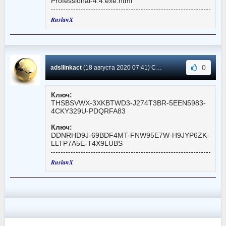
Professional-4.4.exe.html
RuslanX
0
adsllinkact
(18 августа 2020 07:41) Сообщение #123
Ключ:
THSBSVWX-3XKBTWD3-J274T3BR-5EEN5983-
4CKY329U-PDQRFA83
Ключ:
DDNRHD9J-69BDF4MT-FNW95E7W-H9JYP6ZK-
LLTP7A5E-T4X9LUBS
RuslanX