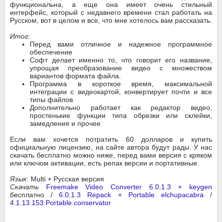
функциональна, а еще она имеет очень стильный
интерфейс, который с недавнего времени стал работать на
Русском, вот в целом и все, что мне хотелось вам рассказать.
Итог:
Перед вами отличное и надежное программное
обеспечение
Софт делает именно то, что говорит его название,
упрощая преобразование видео с множеством
вариантов формата файла.
Программа в короткое время, максимальной
интеграции с видеокартой, конвертирует почти и все
типы файлов
Дополнительно работает как редактор видео,
простенькие функции типа обрезки или склейки,
замедления и прочее
Если вам хочется потратить 60 долларов и купить
официальную лицензию, на сайте автора будут рады. У нас
скачать бесплатно можно ниже, перед вами версия с кряком
или ключом активации, есть репак версии и портативные.
Язык
: Multi + Русская версия
Скачать
Freemake Video Converter 6.0.1.3 + keygen
бесплатно /
6.0.1.3 Repack + Portable elchupacabra
/
4.1.13.153 Portable conservator