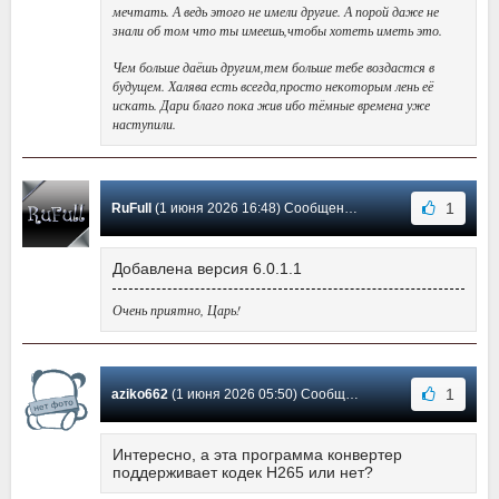
мечтать. А ведь этого не имели другие. А порой даже не
знали об том что ты имеешь,чтобы хотеть иметь это.
Чем больше даёшь другим,тем больше тебе воздастся в
будущем. Халява есть всегда,просто некоторым лень её
искать. Дари благо пока жив ибо тёмные времена уже
наступили.
1
RuFull
(1 июня 2026 16:48) Сообщение #1553
Добавлена версия 6.0.1.1
Очень приятно, Царь!
1
aziko662
(1 июня 2026 05:50) Сообщение #1552
Интересно, а эта программа конвертер
поддерживает кодек H265 или нет?