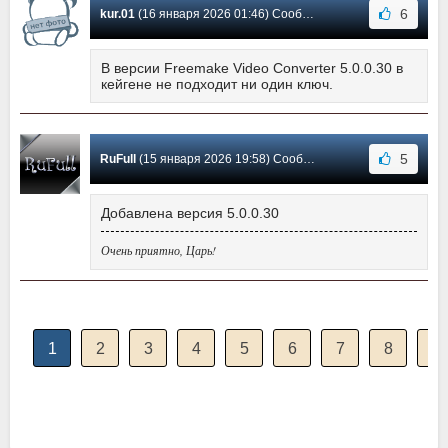
6
kur.01
(16 января 2026 01:46) Сообщение #1540
В версии Freemake Video Converter 5.0.0.30 в
кейгене не подходит ни один ключ.
5
RuFull
(15 января 2026 19:58) Сообщение #1539
Добавлена версия 5.0.0.30
Очень приятно, Царь!
1
2
3
4
5
6
7
8
9