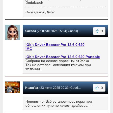
Dodakaedr
Очень приятно, Царь!
9
Sachaa
(26 июля 2025 15:24) Сообщение #3686
IObit Driver Booster Pro 12.6.0.620
IMG
IObit Driver Booster Pro 12.6.0.620 Portable
Собрана на основе порташки от Жека.
Так же осталась активация ключом при
желании.
0
ИванУрж
(23 июля 2025 20:31) Сообщение #3685
Непонятно. Всё установилось норм при
обновлении тупо не качает драйвера.....