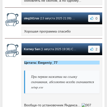
обновлять не скопом, а по одному...
0
oleg161rus
(13 августа 2025 21:09) Сообщение #3698
Хорошая программа спасибо
2
Korney San
(1 августа 2025 19:36) Сообщение #3697
Цитата: Ewgeniy_77
При первом нажатии на ссылку
скачивания, абсолютно всегда скачивается
setup.exe
Вообще-то установочник Яндекса…