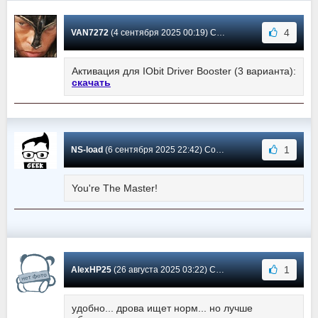
4
VAN7272
(4 сентября 2025 00:19) Сообщение #3701
Активация для IObit Driver Booster (3 варианта):
скачать
1
NS-load
(6 сентября 2025 22:42) Сообщение #3700
You're The Master!
1
AlexHP25
(26 августа 2025 03:22) Сообщение #3699
удобно... дрова ищет норм... но лучше