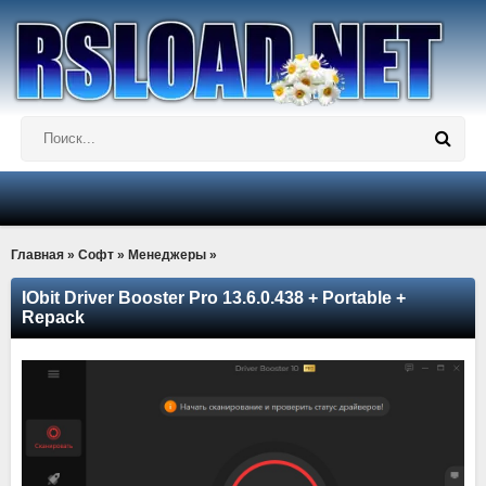
Главная
»
Софт
»
Менеджеры
»
IObit Driver Booster Pro 13.6.0.438 + Portable +
Repack