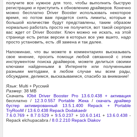
получите все нужное для того, чтобы выполнить быструю
регистрацию и приступить к обновлению драйверов. Конечно
можно бесплатно Driver Booster использовать некоторое
время, но потом вам придется снять лимиты, которые в
большой количестве будут представлены, таким образом
нормально работать просто не получится, вот такой сюрприз
вас ждет от Driver Booster. Ключ можно не искать, на этой
странице есть репак версии в которых все уже вшито, надо
просто установить, есть .dll замена и так далее.
Напоминаю, что вы можете в комментариях высказывать
свое мнение, просить помощи любой связанной с этим
инструментом поиска драйверов, можете делиться своими
ключами найденными в Интернете или полученными
разными методами, в любом случае мы всем рады,
обсуждаем, делимся, высказываемся, спасибо за внимание!
Язык
: Multi + Русский
Размер
: 38 MB
Скачать
IObit Driver Booster Pro 13.6.0.438 + активация
бесплатно /
12.3.0.557 Portable Жека
/
скачать драйвер
бустер активированный 13.5.1.400 Repack + Portable
TryRooM
/
13.6.0.438 Repack Dodakaedr
7.6.0.769
+
8.7.0.529
+
9.5.0.237
+
10.6.0.141
+
13.6.0.438
-
Repack elchupacabra /
8.0.2.210 Repack Diakov