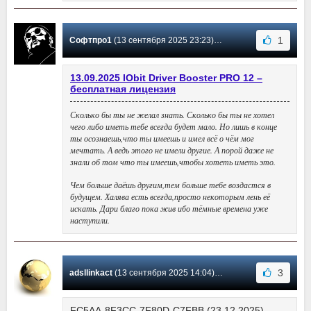
1
Софтпро1
(13 сентября 2025 23:23) Сообщение #3705
13.09.2025 IObit Driver Booster PRO 12 –
бесплатная лицензия
Сколько бы ты не желал знать. Сколько бы ты не хотел
чего либо иметь тебе всегда будет мало. Но лишь в конце
ты осознаешь,что ты имеешь и имел всё о чём мог
мечтать. А ведь этого не имели другие. А порой даже не
знали об том что ты имеешь,чтобы хотеть иметь это.
Чем больше даёшь другим,тем больше тебе воздастся в
будущем. Халява есть всегда,просто некоторым лень её
искать. Дари благо пока жив ибо тёмные времена уже
наступили.
3
adsllinkact
(13 сентября 2025 14:04) Сообщение #3704
FC5AA-8F3CC-7F80D-C7FBB (23.12.2025)