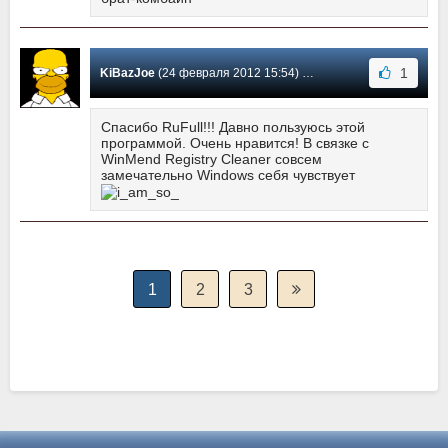
1
KiBazJoe
(24 февраля 2012 15:54) Сообщение #33
Спасибо RuFull!!! Давно пользуюсь этой
программой. Очень нравится! В связке с
WinMend Registry Cleaner совсем
замечательно Windows себя чувствует
1
2
3