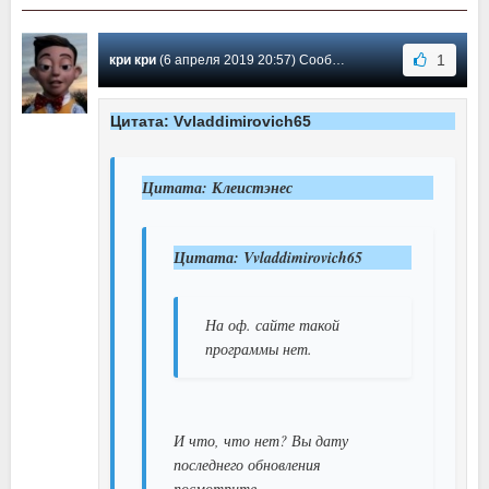
1
кри кри
(6 апреля 2019 20:57) Сообщение #50
Цитата: Vvladdimirovich65
Цитата: Клеистэнес
Цитата: Vvladdimirovich65
На оф. сайте такой
программы нет.
И что, что нет? Вы дату
последнего обновления
посмотрите.