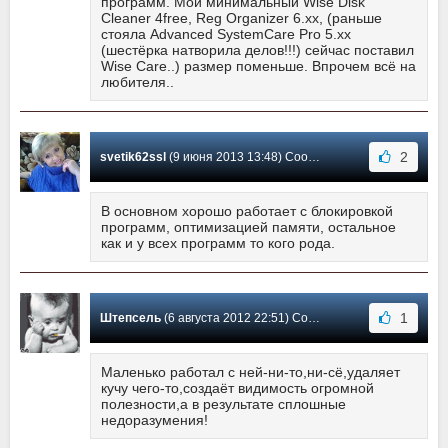
программ. Мой минимальный Wise Disk
Cleaner 4free, Reg Organizer 6.xx, (раньше
стояла Advanced SystemCare Pro 5.хх
(шестёрка натворила делов!!!) сейчас поставил
Wise Care..) размер поменьше. Впрочем всё на
любителя..
2
svetik62ssl
(9 июня 2013 13:48) Сообщение #40
В основном хорошо работает с блокировкой
программ, оптимизацией памяти, остальное
как и у всех программ то кого рода.
1
Штепсель
(6 августа 2012 22:51) Сообщение #39
Маленько работал с ней-ни-то,ни-сё,удаляет
кучу чего-то,создаёт видимость огромной
полезности,а в результате сплошные
недоразумения!