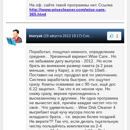
На оф. сайте такой программы нет. Ссылка
http://www.wisecleaner.com/wise-care-
365.html
1
imeryak
(29 августа 2013 19:17) Сообщение #41
Поработал, пощупал немного, определение
среднее... Урезанный вариант Wise Care.. Но
не забываем дату выпуска - 2012.. Но если
брать во внимание размер пакета (в 2 раза
меньше, чем у Каре), а это где-то 10мб..
Поставил на ноут, продрал всё по умолчанию.
Система заработала быстрее, это ощутил
сразу. Компы осваиваю аж с 90-тых, ещё дос
6.22 зацепил.. Так что я их нюхом чую. Но
скажу сразу, вернее присоединюсь к
высказанному и другими.. Ни одна программа
не вычистит всё, причём каждая чистит что-то
своё.. Что удивительно, - Wise Disk Cleaner 4
выгребает ещё кучу мусора после его
младшего брата... т.е. версии более поздней.
Не верите?!! Так что, если делать тщательную
чистку пользуйтесь комплектом из 2-4