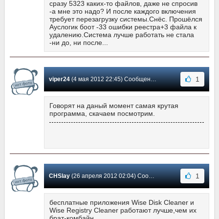
сразу 5323 каких-то файлов, даже не спросив
-а мне это надо? И после каждого включения
требует перезагрузку системы.Снёс. Прошёлся
Ауслогик боот -33 ошибки реестра+3 файла к
удалению.Система лучше работать не стала
-ни до, ни после...
1
viper24
(4 мая 2012 22:45) Сообщение #35
Говорят на даный момент самая крутая
программа, скачаем посмотрим.
1
CHSlay
(26 апреля 2012 02:04) Сообщение #34
бесплатные приложения Wise Disk Cleaner и
Wise Registry Cleaner работают лучше,чем их
брат-комбайн