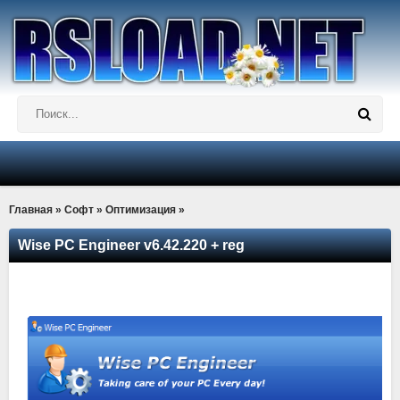
Главная
»
Софт
»
Оптимизация
»
Wise PC Engineer v6.42.220 + reg