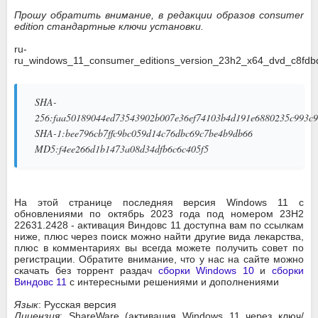
Прошу обратить внимание, в редакции образов consumer
edition стандартные ключи установки.
ru-
ru_windows_11_consumer_editions_version_23h2_x64_dvd_c8fdbd
SHA-
256:faa50189044ed73543902b007e36ef74103b4d191e6880235c993c
SHA-1:bee796cb7ffc9bc059d14c76dbc69c7be4b9db66
MD5:f4ee266d1b1473a08d34dfb6c6c405f5
На этой странице последняя версия Windows 11 с
обновлениями по октябрь 2023 года под номером 23H2
22631.2428 - активация Виндовс 11 доступна вам по ссылкам
ниже, плюс через поиск можно найти другие вида лекарства,
плюс в комментариях вы всегда можете получить совет по
регистрации. Обратите внимание, что у нас на сайте можно
скачать без торрент раздач
сборки Windows 10
и
сборки
Виндовс 11
с интересными решениями и дополнениями
Язык
: Русская версия
Лицензия
: ShareWare (активация Windows 11 через ключ/