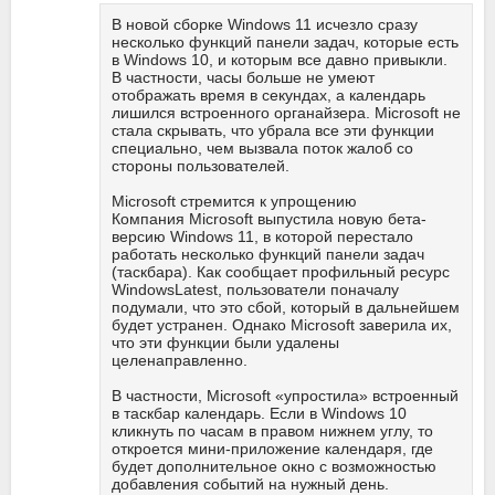
В новой сборке Windows 11 исчезло сразу
несколько функций панели задач, которые есть
в Windows 10, и которым все давно привыкли.
В частности, часы больше не умеют
отображать время в секундах, а календарь
лишился встроенного органайзера. Microsoft не
стала скрывать, что убрала все эти функции
специально, чем вызвала поток жалоб со
стороны пользователей.
Microsoft стремится к упрощению
Компания Microsoft выпустила новую бета-
версию Windows 11, в которой перестало
работать несколько функций панели задач
(таскбара). Как сообщает профильный ресурс
WindowsLatest, пользователи поначалу
подумали, что это сбой, который в дальнейшем
будет устранен. Однако Microsoft заверила их,
что эти функции были удалены
целенаправленно.
В частности, Microsoft «упростила» встроенный
в таскбар календарь. Если в Windows 10
кликнуть по часам в правом нижнем углу, то
откроется мини-приложение календаря, где
будет дополнительное окно с возможностью
добавления событий на нужный день.