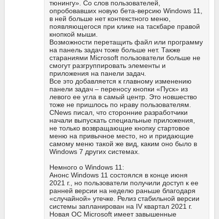
тюнингу». Со слов пользователей,
опробовавших новую бета-версию Windows 11,
в ней больше нет контекстного меню,
появляющегося при клике на таскбаре правой
кнопкой мыши.
Возможности перетащить файл или программу
на панель задач тоже больше нет. Также
стараниями Microsoft пользователи больше не
смогут разгруппировать элементы и
приложения на панели задач.
Все это добавляется к главному изменению
панели задач – переносу кнопки «Пуск» из
левого ее угла в самый центр. Это новшество
тоже не пришлось по нраву пользователям.
CNews писал, что сторонние разработчики
начали выпускать специальные приложения,
не только возвращающие кнопку стартовое
меню на привычное место, но и придающие
самому меню такой же вид, каким оно было в
Windows 7 других системах.
Немного о Windows 11:
Анонс Windows 11 состоялся в конце июня
2021 г., но пользователи получили доступ к ее
ранней версии на неделю раньше благодаря
«случайной» утечке. Релиз стабильной версии
системы запланирован на IV квартал 2021 г.
Новая ОС Microsoft имеет завышенные