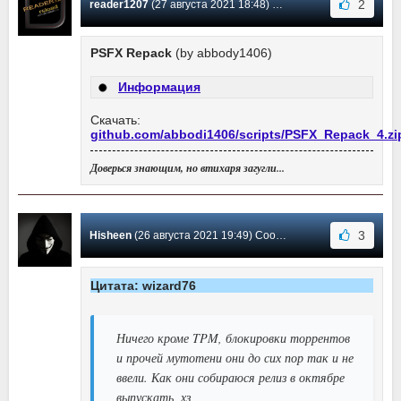
2
reader1207
(27 августа 2021 18:48) Сообщение #466
PSFX Repack
(by abbody1406)
Информация
Скачать:
github.com/abbodi1406/scripts/PSFX_Repack_4.zi
Доверься знающим, но втихаря загугли...
3
Hisheen
(26 августа 2021 19:49) Сообщение #465
Цитата: wizard76
Ничего кроме TPM, блокировки торрентов
и прочей мутотени они до сих пор так и не
ввели. Как они собираюся релиз в октябре
выпускать, хз