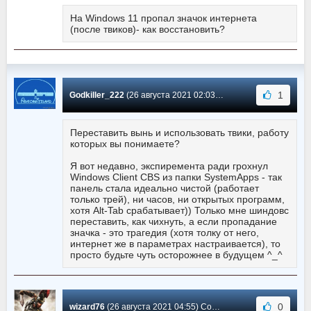
На Windows 11 пропал значок интернета
(после твиков)- как восстановить?
1
Godkiller_222
(26 августа 2021 02:03) Сообщение #461
Переставить вынь и использовать твики, работу
которых вы понимаете?
Я вот недавно, экспиремента ради грохнул
Windows Client CBS из папки SystemApps - так
панель стала идеально чистой (работает
только трей), ни часов, ни открытых программ,
хотя Alt-Tab срабатывает)) Только мне шиндовс
переставить, как чихнуть, а если пропадание
значка - это трагедия (хотя толку от него,
интернет же в параметрах настраивается), то
просто будьте чуть осторожнее в будущем ^_^
0
wizard76
(26 августа 2021 04:55) Сообщение #460