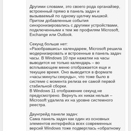
Другими словами, это своего рода органайзер,
встроенный прямо в панель задач и
вызываемый по одному щелчку мышкой.
Притом добавленные события
синхронизировались с другими устройствами,
подключенными к тем же профилям Microsoft,
Exchange или Outlook.
Секунд больше нет:
«Разобравшись» календарем, Microsoft решила
модернизировать и встроенные в панель задач
часы. В Windows 10 при нажатии на часы
выводится не только календарь – во
всплывающем меню отображается еще и
текущее время. Оно выводится в формате
«часы:минуты:секунды», что тоже было в
системе с момента релиза ее самой первой
стабильной сборки.
В Windows 11 отображение секунд не
предусмотрено. Вернуть их никак нельзя –
Microsoft удалила их на уровне системного
реестра.
Даунгрейд панели задач:
Сама панель задач как один из основных
элементов интерфейса всех современных
версий Windows тоже подверглась «обратному