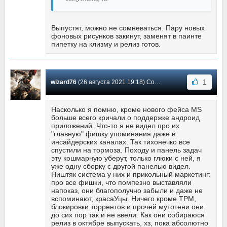
Выпустят, можно не сомневаться. Пару новых
фоновых рисунков закинут, заменят в паинте
пипетку на клизму и релиз готов.
1
wizard76
(26 августа 2021 19:18) Сообщение #464
Насколько я помню, кроме нового фейса MS
больше всего кричали о поддержке андроид
приложений. Что-то я не видел про их
"главную" фишку упоминания даже в
инсайдерских каналах. Так тихонечко все
спустили на тормоза. Походу и панель задач
эту кошмарную уберут, только глюки с ней, я
уже одну сборку с другой панелью видел.
Ништяк система у них и прикольный маркетинг:
про все фишки, что помпезно выставляли
напоказ, они благополучно забыли и даже не
вспоминают, красаУцы. Ничего кроме TPM,
блокировки торрентов и прочей мутотени они
до сих пор так и не ввели. Как они собираюся
релиз в октябре выпускать, хз, пока абсолютно