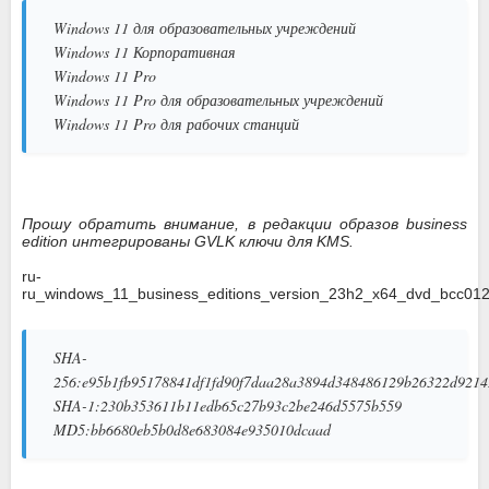
Windows 11 для образовательных учреждений
Windows 11 Корпоративная
Windows 11 Pro
Windows 11 Pro для образовательных учреждений
Windows 11 Pro для рабочих станций
Прошу обратить внимание, в редакции образов business
edition интегрированы GVLK ключи для KMS.
ru-
ru_windows_11_business_editions_version_23h2_x64_dvd_bcc012
SHA-
256:e95b1fb95178841df1fd90f7daa28a3894d348486129b26322d9214
SHA-1:230b353611b11edb65c27b93c2be246d5575b559
MD5:bb6680eb5b0d8e683084e935010dcaad