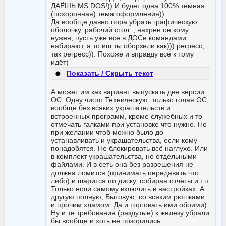
ДАЁШЬ MS DOS!)) И будет одна 100% тёмная
(похоронная) тема оформления))
Да вообще давно пора убрать графическую
оболочку, рабочий стол.., нахрен он кому
нужен, пусть уже все в ДОСе командами
набирают, а то иш ты оборзели как))) регресс,
так регресс)). Похоже и вправду всё к тому
идёт)
Показать / Скрыть текст
А может им как вариант выпускать две версии
ОС. Одну чисто Техническую, только голая ОС,
вообще без всяких украшательств и
встроенных программ, кроме служебных и то
отмечать галками при установке что нужно. Но
при желании чтоб можно было до
устанавливать и украшательства, если кому
понадобятся. Не блокировать всё наглухо. Или
в комплект украшательства, но отдельными
файлами. И в сеть она без разрешения не
должна ломится (принимать передавать что
либо) и шарится по диску, собирая отчёты и т.п.
Только если самому включить в настройках. А
другую полную, Бытовую, со всяким рюшками
и прочим хламом. Да и торговать ими обоими).
Ну и те требования (раздутые) к железу убрали
бы вообще и хоть не позорились.