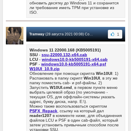
обновить десятку до Windows 11 и сохранится
ли требование иметь TPM при установке из
ISO.
1
Tramway
(28 августа 2021 00:08) Сообщение #468
Windows 11 22000.168 (KB5005191)
SSU
-
ssu-22000.132-x64.cab
LCU
-
windows10.0-kb5005191-x64.cab
PSF
-
windows10.0-kb5005191-x64.psf
W10UI_10.9.zip
Обновление при помощи скрипта
Win10UI
: 1)
Распаковать в папку скрипт
Win10UI
, в эту же
папку поместить cab- и psf-файлы. 2)
Запустить
W10UI.cmd
, в первом пункте меню
выбрать целевой образ (по умолчанию -
текущая OS, для оффлайн-системы указать
адрес, букву диска, напр. E:\).
Можно также воспользоваться скриптом
PSFX_Repack
, ссылку на который дал
reader1207
в комменте ниже, для объединения
файлов LCU и PSF в один cab-файл, который
затем установить привычным способом после
установки SSU.