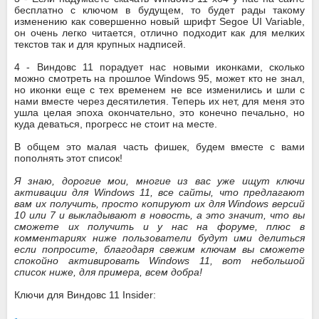
бесплатно с ключом в будущем, то будет рады такому
изменению как совершенно новый шрифт Segoe UI Variable,
он очень легко читается, отлично подходит как для мелких
текстов так и для крупных надписей.
4 - Виндовс 11 порадует нас новыми иконками, сколько
можно смотреть на прошлое Windows 95, может кто не знал,
но иконки еще с тех временем не все изменились и шли с
нами вместе через десятилетия. Теперь их нет, для меня это
ушла целая эпоха окончательно, это конечно печально, но
куда деваться, прогресс не стоит на месте.
В общем это малая часть фишек, будем вместе с вами
пополнять этот список!
Я знаю, дорогие мои, многие из вас уже ищут ключи
активации для Windows 11, все сайты, что предлагают
вам их получить, просто копируют их для Windows версий
10 или 7 и выкладывают в новость, а это значит, что вы
сможете их получить и у нас на форуме, плюс в
комментариях ниже пользователи будут ими делиться
если попросите, благодаря свежим ключам вы сможете
спокойно активировать Windows 11, вот небольшой
список ниже, для примера, всем добра
!
Ключи для Виндовс 11 Insider: