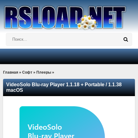
Главная
»
Софт
»
Плееры
»
VideoSolo Blu-ray Player 1.1.18 + Portable / 1.1.38
macOS