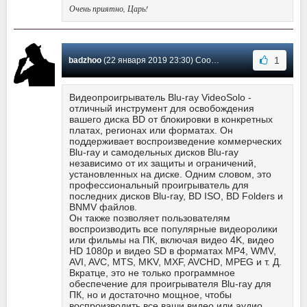
Очень приятно, Царь!
1
badzhoo
(22 января 2019 23:30) Сообщение #8
Видеопроигрыватель Blu-ray VideoSolo -
отличный инструмент для освобождения
вашего диска BD от блокировки в конкретных
платах, регионах или форматах. Он
поддерживает воспроизведение коммерческих
Blu-ray и самодельных дисков Blu-ray
независимо от их защиты и ограничений,
установленных на диске. Одним словом, это
профессиональный проигрыватель для
последних дисков Blu-ray, BD ISO, BD Folders и
BNMV файлов.
Он также позволяет пользователям
воспроизводить все популярные видеоролики
или фильмы на ПК, включая видео 4K, видео
HD 1080p и видео SD в форматах MP4, WMV,
AVI, AVC, MTS, MKV, MXF, AVCHD, MPEG и т. Д.
Вкратце, это не только программное
обеспечение для проигрывателя Blu-ray для
ПК, но и достаточно мощное, чтобы
воспроизводить все ваши видео или аудио