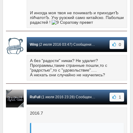
И иногда моя твоя не пониматЬ и приходитЪ
пИчатотЪ. Учу рузский само китайско. Паболши
радастей !
Соратову превет
0
Wing
(2 июля 2016 03:47) Сообщение #29
А без "радости" никак? Не удалит?
Программы,такие странные пошли,то с
"радостью",то с "удовольствие".....
А нюхать они случайно не научились?
1
RuFull
(1 июля 2016 23:28) Сообщение #28
2016.7