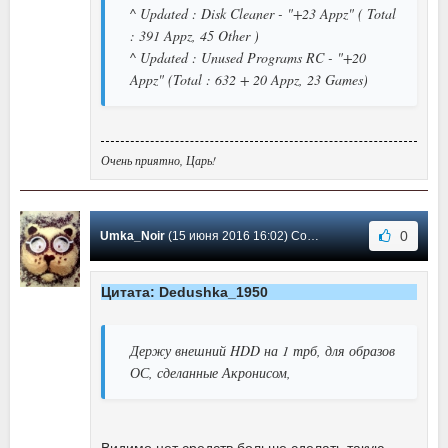
^ Updated : Disk Cleaner - "+23 Appz" ( Total
: 391 Appz, 45 Other )
^ Updated : Unused Programs RC - "+20
Appz" (Total : 632 + 20 Appz, 23 Games)
Очень приятно, Царь!
0
Umka_Noir
(15 июня 2016 16:02) Сообщение #27
Цитата: Dedushka_1950
Держу внешний HDD на 1 трб, для образов
ОС, сделанные Акронисом,