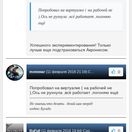
Попробовал на виртуалке ( на рабочей не
),Ось не рухнула ,всё работает ,погоняю
ещё
Успешного экспериментирования! Только
лучше еще подстраховаться Акронисом.
0
monowar
(11 февраля 2016 21:19) Сообщение #14
Попробовал на виртуалке ( на рабочей не
),Ось не рухнула ,всё работает ,погоняю ещё
Не знаешь,что делать - делай шаг вперёд
кодекс Бусидо
0
RuFull
(11 февраля 2016 19:44) Сообщение #13