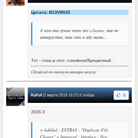
Цитата: B13VIRUS
А чем она лучше того-же ccleaner, мне не
интерестно, так-что я иду мимо...
Тот - слон,а этот -слонёнок!Крошечный...
Сделай всё по-своему,но втихаря загугли!
0
RuFull
(2 марта 2016 16:27) Сообщение #17
2016.3
+ Addded : EXTRAS - "Duplicate File
Cleaner" ~ Improved : Interface - New