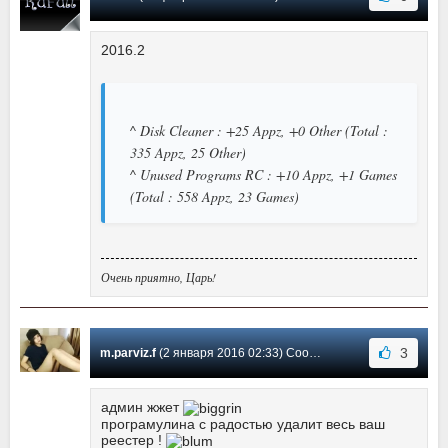
2016.2
^ Disk Cleaner : +25 Appz, +0 Other (Total :
335 Appz, 25 Other)
^ Unused Programs RC : +10 Appz, +1 Games
(Total : 558 Appz, 23 Games)
Очень приятно, Царь!
3
m.parviz.f
(2 января 2016 02:33) Сообщение #12
админ жжет
програмулина с радостью удалит весь ваш
реестер !