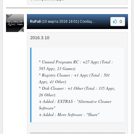
0
RuFull
(10 марта 2016 18:01) Сообщение #20
2016.3.10
^ Unused Programs RC : +27 Appz (Total :
585 Appz, 23 Games)
^ Registry Cleaner : +1 Appz (Total : 501
Appz, 41 Other)
^ Disk Cleaner : +1 Other (Total : 335 Appz,
26 Other)
+ Added : EXTRAS - "Alternative Cleaner
Software"
+ Added : More Software - "Share"