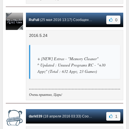
0
RuFull
(25 мая 2016 13:17) Сообщение #25
2016.5.24
+ [NEW] Extras - "Memory Cleaner"
^ Updated : Unused Programs RC - "+30
Appz" (Total : 632 Appz, 23 Games)
Очень приятно, Царь!
1
dark039
(18 апреля 2016 03:33) Сообщение #24