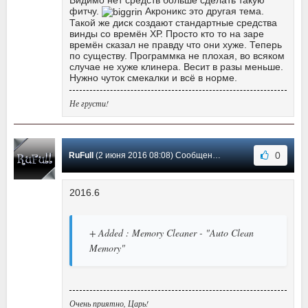
Видимо нет средств больше сделать такую
фитчу.
Акроникс это другая тема.
Такой же диск создают стандартные средства
винды со времён ХР. Просто кто то на заре
времён сказал не правду что они хуже. Теперь
по существу. Программка не плохая, во всяком
случае не хуже клинера. Весит в разы меньше.
Нужно чуток смекалки и всё в норме.
Не грусти!
0
RuFull
(2 июня 2016 08:08) Сообщение #26
2016.6
+ Added : Memory Cleaner - "Auto Clean
Memory"
Очень приятно, Царь!