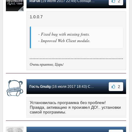
2
RuFull
(19 июля 2017 22:49) Сообщение #8
1.0.0.7
- Fixed bug with missing fonts.
- Improved Web Client module.
Очень приятно, Царь!
2
Гость Gnulig
(16 июля 2017 18:43) Сообщение #7
Установилась программа без проблем!
Правда, активацию я произвел ДО!.. установки
самой программы.