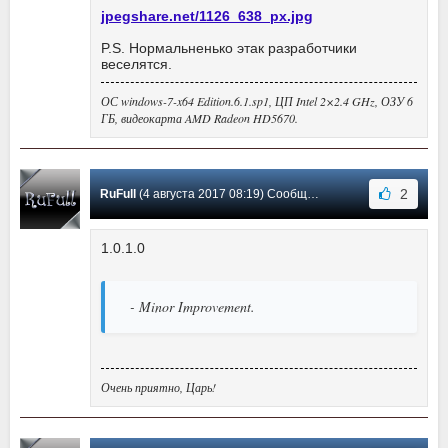
jpegshare.net/1126_638_px.jpg
P.S. Нормальненько этак разработчики
веселятся.
ОС windows-7-x64 Edition.6.1.sp1, ЦП Intel 2×2.4 GHz, ОЗУ 6
ГБ, видеокарта AMD Radeon HD5670.
2
RuFull
(4 августа 2017 08:19) Сообщение #11
1.0.1.0
- Minor Improvement.
Очень приятно, Царь!