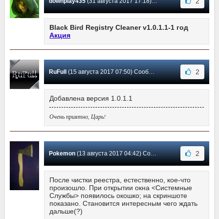
2
downplay435
(31 августа 2017 17:18) Сообщение #14
Black Bird Registry Cleaner v1.0.1.1-1 год
Акция
2
RuFull
(15 августа 2017 07:50) Сообщение #13
Добавлена версия 1.0.1.1
Очень приятно, Царь!
2
Pokemon
(13 августа 2017 04:42) Сообщение #12
После чистки реестра, естественно, кое-что
произошло. При открытии окна <Системные
Службы> появилось окошко; на скриншоте
показано. Становится интересным чего ждать
дальше(?)