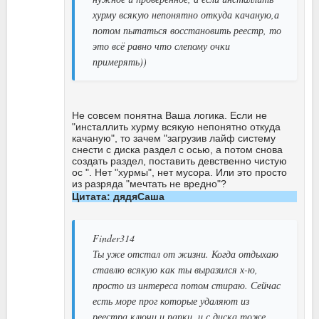
хурму всякую непонятно откуда качаную,а
потом пытаться восстановить реестр, то
это всё равно что слепому очки
примерять))
Не совсем понятна Ваша логика. Если не
"инсталлить хурму всякую непонятно откуда
качаную", то зачем "загрузив лайф систему
снести с диска раздел с осью, а потом снова
создать раздел, поставить девственно чистую
ос ". Нет "хурмы", нет мусора. Или это просто
из разряда "мечтать не вредно"?
Цитата: дядяСаша
Finder314
Ты уже отстал от жизни. Когда отдыхаю
ставлю всякую как ты выразился х-ю,
просто из интереса потом стираю. Сейчас
есть море прог которые удаляют из
реестра ключи и папки, и с диска тоже