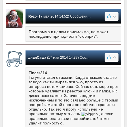
0
Rezo
(17 мая 2014 14:52) Сообщение #170
Программа в целом приемлима, но может
неожиданно приподнести "сюрприз".
0
дядяСаша
(17 мая 2014 14:37) Сообщение #169
Finder314
Ты уже отстал от жизни. Когда отдыхаю ставлю
всякую как ты выразился х-ю, просто из
интереса потом стираю. Сейчас есть море прог
которые удаляют из реестра ключи и папки, и с
диска тоже самое. За очень редким
исключением и то это связано больше с твоими
настройками этой проги они обычно хранятся
отдельно. Так это я прогу использую не
правильно потому что лень
, а если
правильно она и твои настройки этой п-мы
удалит полностью.