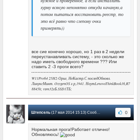
нужное и проверенное, а если инсталлить
хурму всякую непонятно откуда качаную,а
потом пытаться восстановить реестр, то
это всё равно что слепому очки
примерять))
все сие конечно хорошо, но 1 раз в 2 недели
переустанавливать систему, - это сколько же
надо иметь свободного времени ??? Или
ставить 2 -3 проги всего?
W11Pro64 25H2-Ориг, НеКастр.С последОбновл.
ЛинуксМинт. OxygenOS г.р,1941. НоутLenovoThinkBook16,R7
8845h; ram32гБ.SSD1ТБ;
0
Штепсель
(17 мая 2014 15:13) Сообщение #171
Нормальная прога!Работает отлично!
Обновляюсь!