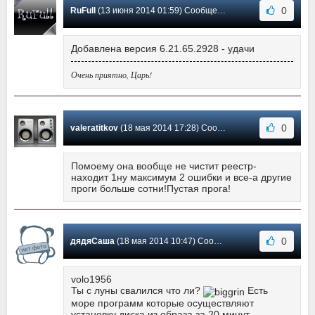
0
RuFull
(13 июня 2014 01:59) Сообщение #175
Добавлена версия 6.21.65.2928 - удачи
Очень приятно, Царь!
0
valeratitkov
(18 мая 2014 17:28) Сообщение #174
Помоему она вообще не чистит реестр-
находит 1ну максимум 2 ошибки и все-а другие
проги больше сотни!Пустая прога!
0
дядяСаша
(18 мая 2014 10:47) Сообщение #173
volo1956
Ты с луны свалился что ли?
Есть
море программ которые осуществляют
установку диска из образа за 20 минут