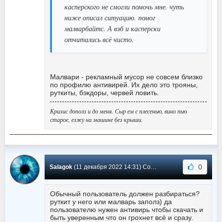
касперского не смогли помочь мне. чуть
ниже описал ситуацию. помог
малварбайтс. А вэб и касперски
отчитались всё чисто.
Малвари - рекламный мусор не совсем близко
по профилю антивирей. Их дело это трояны,
руткиты, бэкдоры, червей ловить.
Кризис дополз и до меня. Сыр ем с плесенью, вино пью
старое, езжу на машине без крыши.
0
Salagok
(11 декабря 2022 14:31) Сообщение #1815
Обычный пользователь должен разбираться?
руткит у него или малварь заполз) да
пользователю нужен антивирь чтобы скачать и
быть уверенным что он грохнет всё и сразу.