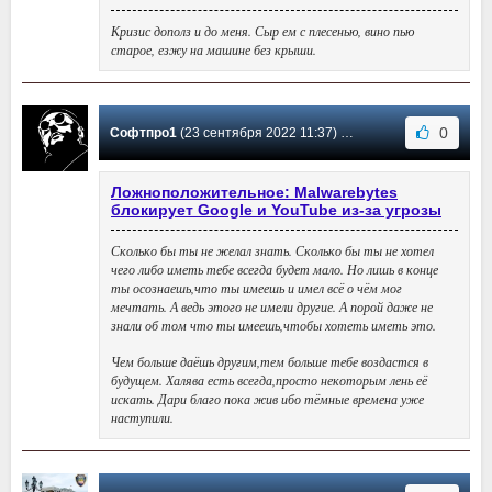
Кризис дополз и до меня. Сыр ем с плесенью, вино пью
старое, езжу на машине без крыши.
0
Софтпро1
(23 сентября 2022 11:37) Сообщение #1806
Ложноположительное: Malwarebytes
блокирует Google и YouTube из-за угрозы
Сколько бы ты не желал знать. Сколько бы ты не хотел
чего либо иметь тебе всегда будет мало. Но лишь в конце
ты осознаешь,что ты имеешь и имел всё о чём мог
мечтать. А ведь этого не имели другие. А порой даже не
знали об том что ты имеешь,чтобы хотеть иметь это.
Чем больше даёшь другим,тем больше тебе воздастся в
будущем. Халява есть всегда,просто некоторым лень её
искать. Дари благо пока жив ибо тёмные времена уже
наступили.