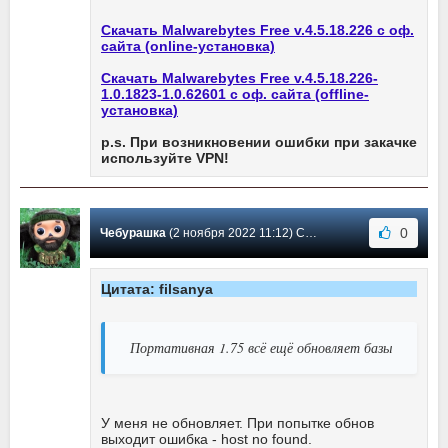
Скачать Malwarebytes Free v.4.5.18.226 с оф.
сайта (online-установка)
Скачать Malwarebytes Free v.4.5.18.226-
1.0.1823-1.0.62601 с оф. сайта (offline-
установка)
p.s. При возникновении ошибки при закачке
используйте VPN!
0
Чебурашка
(2 ноября 2022 11:12) Сообщение #1807
Цитата: filsanya
Портативная 1.75 всё ещё обновляет базы
У меня не обновляет. При попытке обнов
выходит ошибка - host no found.