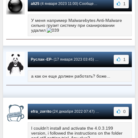
1
alt25
(4 января 2023 11:00) Сообщение #1831
У меня например Malwarebytes Anti-Malware
сильно грузит систему при сканировании
удалил
1
Руслан -EP-
(17 января 2023 03:45) Сообщение #1830
а как он еще должен работать? боже...
0
efra_zorrito
(24 декабря 2022 07:47) Сообщение #1829
I couldn't install and activate the 4.0.3.199
version, i followed the instructions on the folder