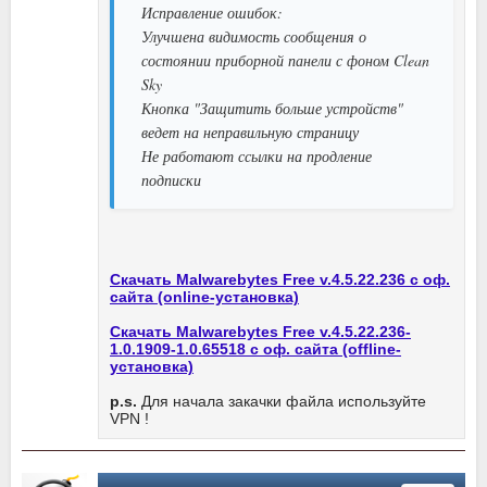
Исправление ошибок:
Улучшена видимость сообщения о
состоянии приборной панели с фоном Clean
Sky
Кнопка "Защитить больше устройств"
ведет на неправильную страницу
Не работают ссылки на продление
подписки
Скачать Malwarebytes Free v.4.5.22.236 с оф.
сайта (online-установка)
Скачать Malwarebytes Free v.4.5.22.236-
1.0.1909-1.0.65518 с оф. сайта (offline-
установка)
p.s.
Для начала закачки файла используйте
VPN !