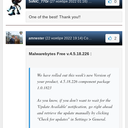
0
SoNiC_77Gr
(27 ноября 2022 01:16) Сообщение #1809
One of the best! Thank you!!
2
amnester
(22 ноября 2022 19:14) Сообщение #1808
Malwarebytes Free v.4.5.18.226 :
We have rolled out this week's new Version of
your product, 4.5.18.226 component package
1.0.1823
As you know, if you don't want to wait for the
'Update Available' notification, go right ahead
and retrieve the update manually by clicking
"Check for updates" in Settings > General.