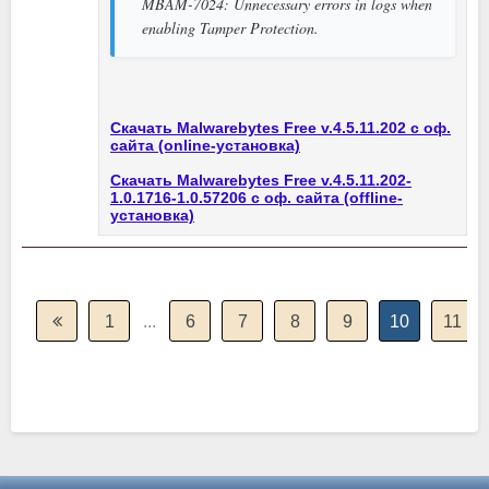
MBAM-7024: Unnecessary errors in logs when
enabling Tamper Protection.
Скачать Malwarebytes Free v.4.5.11.202 с оф.
сайта (online-установка)
Скачать Malwarebytes Free v.4.5.11.202-
1.0.1716-1.0.57206 с оф. сайта (offline-
установка)
1
...
6
7
8
9
10
11