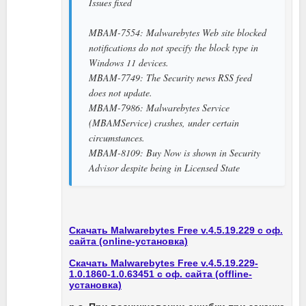
Issues fixed
MBAM-7554: Malwarebytes Web site blocked
notifications do not specify the block type in
Windows 11 devices.
MBAM-7749: The Security news RSS feed
does not update.
MBAM-7986: Malwarebytes Service
(MBAMService) crashes, under certain
circumstances.
MBAM-8109: Buy Now is shown in Security
Advisor despite being in Licensed State
Скачать Malwarebytes Free v.4.5.19.229 с оф.
сайта (online-установка)
Скачать Malwarebytes Free v.4.5.19.229-
1.0.1860-1.0.63451 с оф. сайта (offline-
установка)