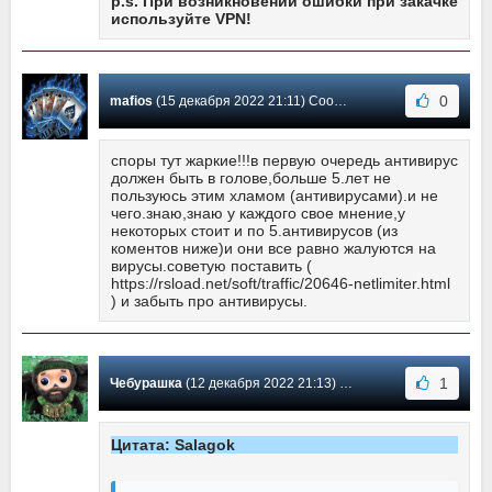
p.s. При возникновении ошибки при закачке
используйте VPN!
0
mafios
(15 декабря 2022 21:11) Сообщение #1825
споры тут жаркие!!!в первую очередь антивирус
должен быть в голове,больше 5.лет не
пользуюсь этим хламом (антивирусами).и не
чего.знаю,знаю у каждого свое мнение,у
некоторых стоит и по 5.антивирусов (из
коментов ниже)и они все равно жалуются на
вирусы.советую поставить (
https://rsload.net/soft/traffic/20646-netlimiter.html
) и забыть про антивирусы.
1
Чебурашка
(12 декабря 2022 21:13) Сообщение #1824
Цитата: Salagok