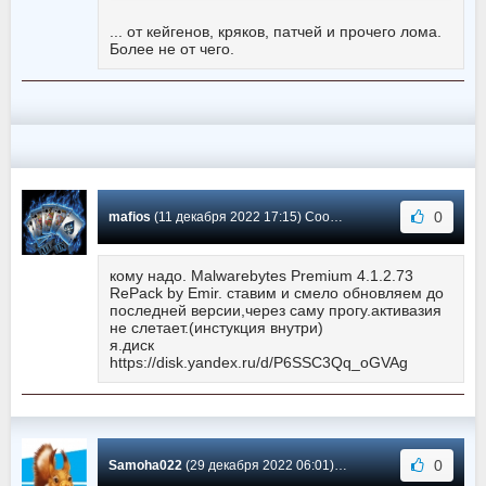
... от кейгенов, кряков, патчей и прочего лома.
Более не от чего.
0
mafios
(11 декабря 2022 17:15) Сообщение #1820
кому надо. Malwarebytes Premium 4.1.2.73
RePack by Emir. ставим и смело обновляем до
последней версии,через саму прогу.активазия
не слетает.(инстукция внутри)
я.диск
https://disk.yandex.ru/d/P6SSC3Qq_oGVAg
0
Samoha022
(29 декабря 2022 06:01) Сообщение #1819