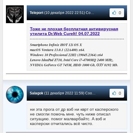
0
Teleport
(10 декабря 2022 22:51) Сообщение #1813
Тоже не плохая бесплатная антивирусная
утилита Dr.Web CureIt! 04.07.2022
Smartphone Infinix HOT 12i OS X
macOS Ventura 13.0.1 (22A400) x64.
Windows 10 Professional 22H2 (19045.2364) x64
Lenovo IdeaPad Z710, Intel Core i7-4700MQ 2400 MHz,
NVIDIA GeForce GT 745M, HDD 1000 Gb, ОЗУ 8192 Mb.
0
Salagok
(11 декабря 2022 11:59) Сообщение #1812
ни эта прога от др вэб ни кврт от касперского
не смогли помочь мне. чуть ниже описал
ситуацию. помог малварбайтс. А вэб и
касперски отчитались всё чисто.