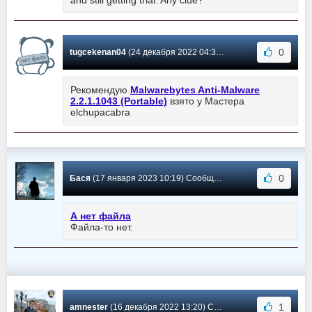
and still getting trial. Any clue?
0
tugcekenan04
(24 декабря 2022 04:31) Сообщение #1828
Рекомендую
Malwarebytes Anti-Malware
2.2.1.1043 (Portable)
взято у Мастера
elchupacabra
0
Бася
(17 января 2023 10:19) Сообщение #1827
А нет файла
Файла-то нет.
1
amnester
(16 декабря 2022 13:20) Сообщение #1826