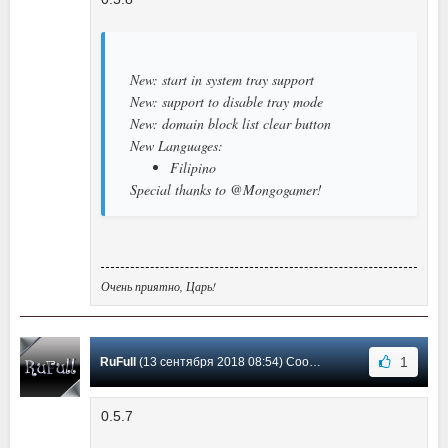
New: start in system tray support
New: support to disable tray mode
New: domain block list clear button
New Languages:
Filipino
Special thanks to @Mongogamer!
Очень приятно, Царь!
1
RuFull
(13 сентября 2018 08:54) Сообщение #27
0.5.7