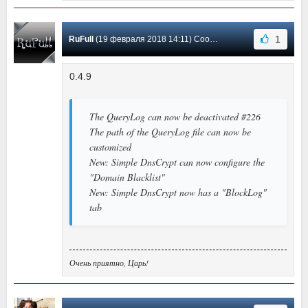
1
RuFull
(19 февраля 2018 14:11) Сообщение #15
0.4.9
The QueryLog can now be deactivated #226
The path of the QueryLog file can now be
customized
New: Simple DnsCrypt can now configure the
"Domain Blacklist"
New: Simple DnsCrypt now has a "BlockLog"
tab
Очень приятно, Царь!