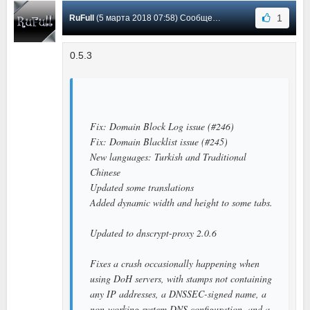
1
RuFull
(5 марта 2018 07:58) Сообщение #20
0.5.3
Fix: Domain Block Log issue (#246)
Fix: Domain Blacklist issue (#245)
New languages: Turkish and Traditional
Chinese
Updated some translations
Added dynamic width and height to some tabs.
Updated to dnscrypt-proxy 2.0.6
Fixes a crash occasionally happening when
using DoH servers, with stamps not containing
any IP addresses, a DNSSEC-signed name, a
non-working system DNS configuration, and a