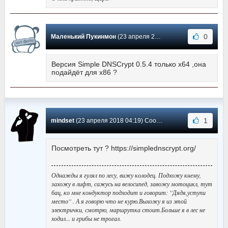
0
Маленький Пукинмон
(23 апреля 2018 02:13) Сообщение #25
Версия Simple DNSCrypt 0.5.4 только х64 ,она
подайдёт для х86 ?
1
mindset
(23 апреля 2018 04:19) Сообщение #24
Посмотреть тут ? https://simplednscrypt.org/
Однажды я гулял по лесу, вижу колодец. Подхожу кнему,
захожу в лифт, сажусь на велосипед, завожу мотоцикл, тут
бац, ко мне кондуктор подходит и говорит: ''Дядя,уступи
место'' . А я говорю что не курю.Выхожу я из этой
электрички, смотрю, маршрутка стоит.Больше я в лес не
ходил... и грибы не трогал.