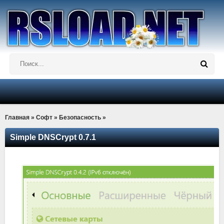
Главная
»
Софт
»
Безопасность
»
Simple DNSCrypt 0.7.1