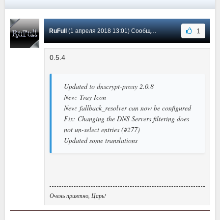
1
RuFull
(1 апреля 2018 13:01) Сообщение #21
0.5.4
Updated to dnscrypt-proxy 2.0.8
New: Tray Icon
New: fallback_resolver can now be configured
Fix: Changing the DNS Servers filtering does
not un-select entries (#277)
Updated some translations
Очень приятно, Царь!