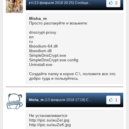
2
z t
(13 февраля 2018 20:25) Сообщение #14
Misha_m
Просто распакуйте и возьмите:
dnscrypt-proxy
en
ru
libsodium-64.dll
libsodium.dll
SimpleDnsCrypt.exe
SimpleDnsCrypt.exe.config
Uninstall.exe
Создайте папку в корне C:\, положите все это
добро туда и пользуйтесь.
1
Misha_m
(13 февраля 2018 17:19) Сообщение #13
Не устанавливается
http://ipic.su/auZeI.jpg
http://ipic.su/auZeK.jpg