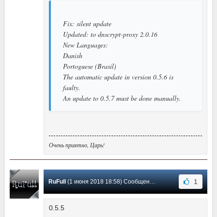
Fix: silent update
Updated: to dnscrypt-proxy 2.0.16
New Languages:
Danish
Portoguese (Brasil)
The automatic update in version 0.5.6 is
faulty.
An update to 0.5.7 must be done manually.
Очень приятно, Царь!
1
RuFull
(1 июня 2018 18:58) Сообщение #26
0.5.5