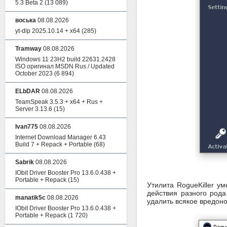
5.3 Beta 2
(13 089)
воська
08.08.2026
yt-dlp 2025.10.14 + x64
(285)
Tramway
08.08.2026
Windows 11 23H2 build 22631.2428
ISO оригинал MSDN Rus / Updated
October 2023
(6 894)
ELbDAR
08.08.2026
TeamSpeak 3.5.3 + x64 + Rus +
Server 3.13.6
(15)
Ivan775
08.08.2026
Internet Download Manager 6.43
Build 7 + Repack + Portable
(68)
Sabrik
08.08.2026
IObit Driver Booster Pro 13.6.0.438 +
Portable + Repack
(15)
Утилита RogueKiller у
действия разного род
manatik5c
08.08.2026
удалить всякое вредон
IObit Driver Booster Pro 13.6.0.438 +
Portable + Repack
(1 720)