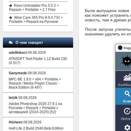
Revo Uninstaller Pro 5.5.2 +
Repack + Portable + 2.7 Free
Была выпущена новая 
как поможет устранить
Wise Care 365 Pro 8.0.4.732 +
новость, там я думаю р
Portable + Repack на Русском
После запуска утилиты
знаниями удалить их и
О чем говорят
adsllinkact
08.08.2026
ATNSOFT Text Paster 1.12 Build 230
(4 517)
Ganymede
08.08.2026
MPC-BE 1.9.0 + x64 + Portable +
Repack / Media Player Classic -
Black Edition
(6 497)
letzik
08.08.2026
Adobe Photoshop 2026 27.9.1 на
Русском + Repack + Portable с
активацией (2024-2025)
(52)
Hisheen
08.08.2026
Half-Life 2.Build 2046.Beta Edition