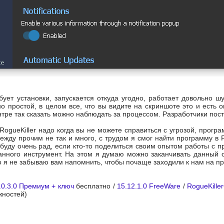
бует установки, запускается откуда угодно, работает довольно ш
 простой, в целом все, что вы видите на скриншоте это и есть 
нтре так сказать можно наблюдать за процессом. Разработчики пос
ogueKiller надо когда вы не можете справиться с угрозой, прогр
между прочим не так и много, с трудом я смог найти программу в
 буду очень рад, если кто-то поделиться своим опытом работы с п
нного инструмент. На этом я думаю можно заканчивать данный о
 я не забываю вам напомнить, чтобы почаще заходили к нам на про
5.0.3.0 Премиум + ключ
бесплатно /
15.12.1.0 FreeWare
/
RogueKille
жностей)