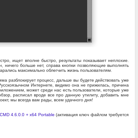
устро, ищет вполне быстро, результаты показывает неплохие.
он, ничего больше нет, справа кнопки позволяющие выполнять
тарались максимально облегчить жизнь пользователям.
амма разблокирует процесс, дальше вы будете действовать уже
 Русскоязычном Интернете, видимо она не прижилась, причина
риложением, может среди нас есть пользователи, которые уже
бзор, расписал вроде все про данную утилиту, добавить мне
ект, мы всегда вам рады, всем удачного дня!
rCMD 4.6.0.0 + x64 Portable
(активация ключ файлом требуется