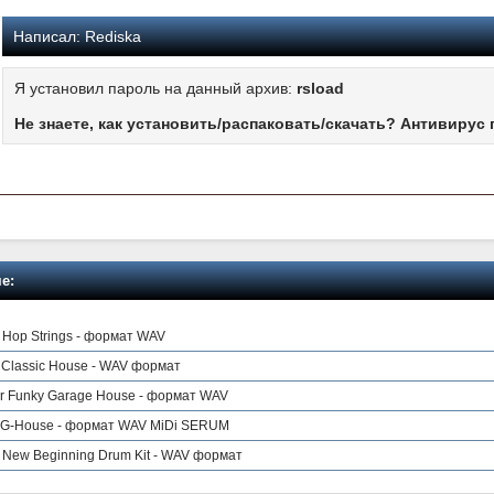
Написал:
Rediska
Я установил пароль на данный архив:
rsload
Не знаете, как установить/распаковать/скачать? Антивирус 
е:
 Hop Strings - формат WAV
n Classic House - WAV формат
or Funky Garage House - формат WAV
d G-House - формат WAV MiDi SERUM
z New Beginning Drum Kit - WAV формат