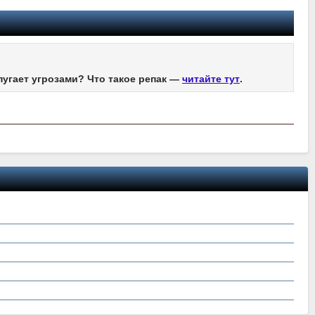
пугает угрозами? Что такое репак —
читайте тут
.