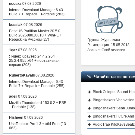
воська
07.08.2026
Internet Download Manager 6.43
Build 7 + Repack + Portable
(283)
kossiak
07.08.2026
EaseUS Partition Master 20.5.0
Build 202608010610 + WinPE +
Repack на Русском
(27)
Группа: Журналист
Регистрация: 15.05.2018
Звание: Свой человек
1qaz
07.08.2026
Яндекс браузер 24.4.2.954 +
25.2.4.955 x64 + портативная
версия
(203)
RubertoKavalli
07.08.2026
Читайте также по тем
Internet Download Manager 6.43
Build 7 + Repack + Portable
(255)
Black Octopus Sound Hip
adeii
07.08.2026
Bingoshakerz Variavisio
Mozilla Thunderbird 153.0.2 + ESR
+ Portable
(138)
Bingoshakerz Sebb Juni
Bingoshakerz Future An
Hisheen
07.08.2026
UsbToolbox Pro 1.3 + x64 Free
(13
AudioTrap KiloKeysBeat
083)