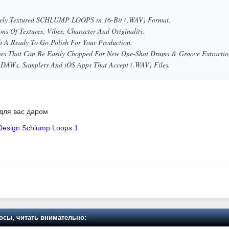
quely Textured SCHLUMP LOOPS in 16-Bit (.WAV) Format.
ns Of Textures, Vibes, Character And Originality.
th A Ready To Go Polish For Your Production.
ves That Can Be Easily Chopped For New One-Shot Drums & Groove Extractio
l DAWs, Samplers And iOS Apps That Accept (.WAV) Files.
 для вас даром
Design Schlump Loops 1
осы, читать внимательно: