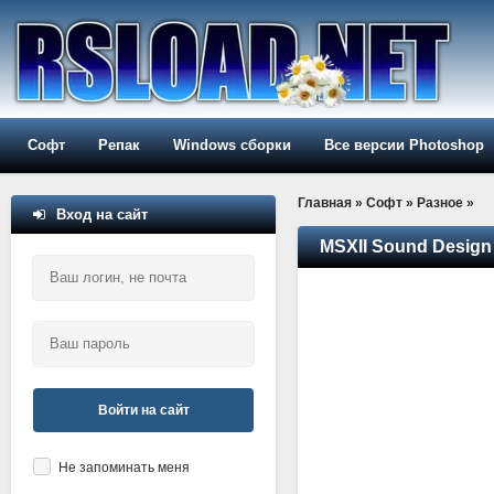
Софт
Репак
Windows сборки
Все версии Photoshop
Главная
»
Софт
»
Разное
»
Вход на сайт
MSXII Sound Design
Войти на сайт
Не запоминать меня