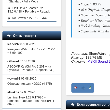
/ Standard / Full / Mega
• Format: WAVs
IObit Driver Booster Pro
• 40 x Original, Uni
13.6.0.438 + Portable + Repack
• Numerous Tempos, To
Tor Browser 15.0.19 + x64
• Tastefully Mixed Wi
• Neck Breaking Groo
• Compatible With Al
О чем говорят
leader97
07.08.2026
Pinegrow Web Editor 7.7 / Pro 2.951
+ 5.99
(102)
Лицензия
: ShareWare -
Размер
: 198.76 MB
Скачать
:
MSXII Sound 
cithared
07.08.2026
ASCOMP KeyCtrl Pro 2.201 + на
Русском + Portable + Repack
(133)
wowan62
07.08.2026
Обновления для NOD32
(4 875)
+3
alivakos
07.08.2026
Luminar Neo 1.28.0.17626 +
Portable + Repack + на Русском
(1
Если возникли вопр
667)