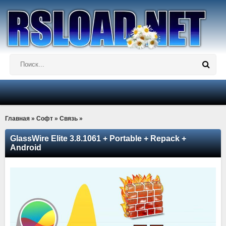
Главная
»
Софт
»
Связь
»
GlassWire Elite 3.8.1061 + Portable + Repack +
Android