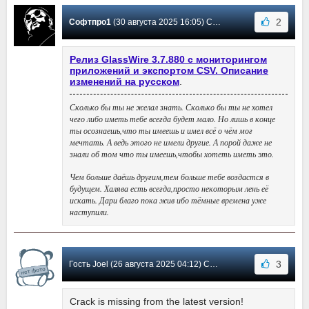
2
Софтпро1
(30 августа 2025 16:05) Сообщение #735
Релиз GlassWire 3.7.880 с мониторингом
приложений и экспортом CSV. Описание
изменений на русском
.
Сколько бы ты не желал знать. Сколько бы ты не хотел
чего либо иметь тебе всегда будет мало. Но лишь в конце
ты осознаешь,что ты имеешь и имел всё о чём мог
мечтать. А ведь этого не имели другие. А порой даже не
знали об том что ты имеешь,чтобы хотеть иметь это.
Чем больше даёшь другим,тем больше тебе воздастся в
будущем. Халява есть всегда,просто некоторым лень её
искать. Дари благо пока жив ибо тёмные времена уже
наступили.
3
Гость Joel (26 августа 2025 04:12) Сообщение #734
Crack is missing from the latest version!