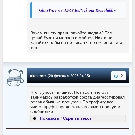
GlassWire v.3.4.768 RePack от Komoliddin
Зачем вы эту дрянь пихайте людям? Там
целий букет и малвар и майнер.Никто не
качайте что бы он не писал что ложное и пита
того.
2
akastorm
(20 февраля 2026 04:15) Сообщение #744
Что глупости пишите. Нет там ничего я
занимаюсь разработкой софта диагностировал
репак обычные процессы.По трафику все
чисто, пруфы предоставляю админ пропусти
сообщение.
Показать / Скрыть текст