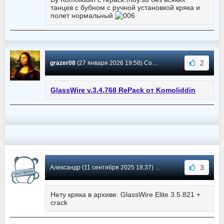
танцев с бубном с ручной установкой кряка и
полет нормальный
2
grazer08
(27 января 2026 19:58) Сообщение #737
GlassWire v.3.4.768 RePack от Komoliddin
3
Александр (11 сентября 2025 18:37) Сообщение #736
Нету кряка в архиве: GlassWire Elite 3.5.821 +
crack