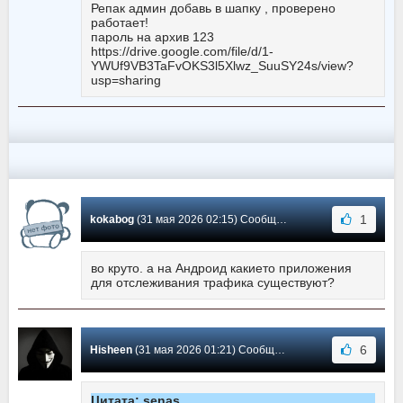
Репак админ добавь в шапку , проверено
работает!
пароль на архив 123
https://drive.google.com/file/d/1-
YWUf9VB3TaFvOKS3l5Xlwz_SuuSY24s/view?
usp=sharing
1
kokabog
(31 мая 2026 02:15) Сообщение #752
во круто. а на Андроид какието приложения
для отслеживания трафика существуют?
6
Hisheen
(31 мая 2026 01:21) Сообщение #751
Цитата: senas