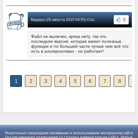
5
Мадара (20 августа 2025 04:55) Сообщение #733
Файл не вылечен, кряка нету, так что
последняя версия, которая имеет полезные
функции и по большей части лучше чем всё что
есть в альтернативах - не работает!
1
2
3
4
5
6
7
8
9
Решительно запрещаем скачивание и использование материалов сайта
без письменного разрешения со стороны администрации сайта. Любые