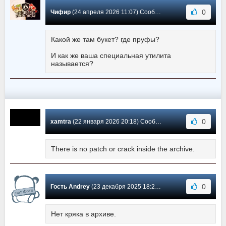
0
Чифир
(24 апреля 2026 11:07) Сообщение #743
Какой же там букет? где пруфы?
И как же ваша специальная утилита
называется?
0
xamtra
(22 января 2026 20:18) Сообщение #742
There is no patch or crack inside the archive.
0
Гость Andrey
(23 декабря 2025 18:27) Сообщение #741
Нет кряка в архиве.