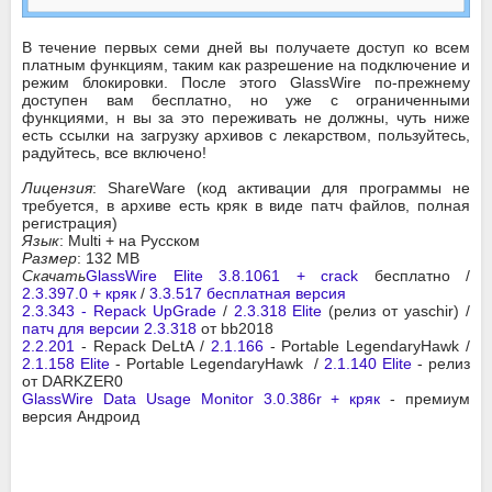
В течение первых семи дней вы получаете доступ ко всем
платным функциям, таким как разрешение на подключение и
режим блокировки. После этого GlassWire по-прежнему
доступен вам бесплатно, но уже с ограниченными
функциями, н вы за это переживать не должны, чуть ниже
есть ссылки на загрузку архивов с лекарством, пользуйтесь,
радуйтесь, все включено!
Лицензия
: ShareWare (код активации для программы не
требуется, в архиве есть кряк в виде патч файлов, полная
регистрация)
Язык
: Multi + на Русском
Размер
: 132 MB
Скачать
GlassWire Elite 3.8.1061 + crack
бесплатно /
2.3.397.0 + кряк
/
3.3.517 бесплатная версия
2.3.343 - Repack UpGrade
/
2.3.318 Elite
(релиз от yaschir) /
патч для версии 2.3.318
от bb2018
2.2.201
- Repack DeLtA /
2.1.166
- Portable LegendaryHawk /
2.1.158 Elite
- Portable LegendaryHawk /
2.1.140 Elite
- релиз
от DARKZER0
GlassWire Data Usage Monitor 3.0.386r + кряк
- премиум
версия Андроид