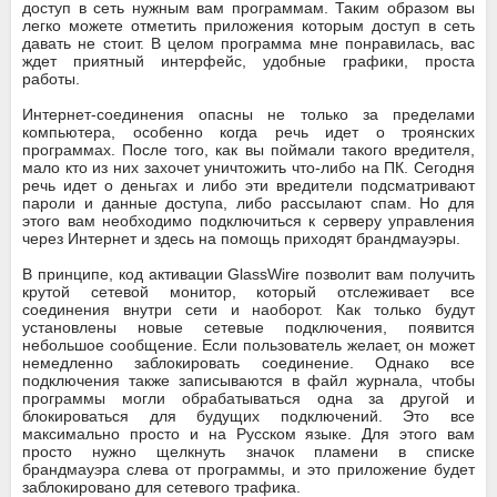
доступ в сеть нужным вам программам. Таким образом вы
легко можете отметить приложения которым доступ в сеть
давать не стоит. В целом программа мне понравилась, вас
ждет приятный интерфейс, удобные графики, проста
работы.
Интернет-соединения опасны не только за пределами
компьютера, особенно когда речь идет о троянских
программах. После того, как вы поймали такого вредителя,
мало кто из них захочет уничтожить что-либо на ПК. Сегодня
речь идет о деньгах и либо эти вредители подсматривают
пароли и данные доступа, либо рассылают спам. Но для
этого вам необходимо подключиться к серверу управления
через Интернет и здесь на помощь приходят брандмауэры.
В принципе, код активации GlassWire позволит вам получить
крутой сетевой монитор, который отслеживает все
соединения внутри сети и наоборот. Как только будут
установлены новые сетевые подключения, появится
небольшое сообщение. Если пользователь желает, он может
немедленно заблокировать соединение. Однако все
подключения также записываются в файл журнала, чтобы
программы могли обрабатываться одна за другой и
блокироваться для будущих подключений. Это все
максимально просто и на Русском языке. Для этого вам
просто нужно щелкнуть значок пламени в списке
брандмауэра слева от программы, и это приложение будет
заблокировано для сетевого трафика.