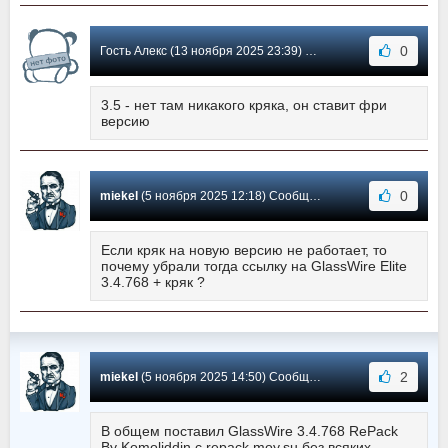
0
Гость Алекс (13 ноября 2025 23:39) Сообщение #740
3.5 - нет там никакого кряка, он ставит фри
версию
0
miekel
(5 ноября 2025 12:18) Сообщение #739
Если кряк на новую версию не работает, то
почему убрали тогда ссылку на GlassWire Elite
3.4.768 + кряк ?
2
miekel
(5 ноября 2025 14:50) Сообщение #738
В общем поставил GlassWire 3.4.768 RePack
By Komoliddin с repack.moy.su без всяких