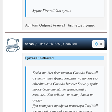
Sygate Firewall был лучше
Agnitum Outpost Firewall был ещё лучше.
0
senas
(31 мая 2026 00:50) Сообщение #750
Цитата: cithared
Когда-то был бесплатный Comodo Firewall
с еще лучшим функционалом, но потом его
объединили в Comodo Internet Security вроде
тоже бесплатный, но громоздкий и
глючный. Как сейчас - не знаю, давно не
слежу.
Для контроля трафика использую TinyWall,
у которой один недостаток - не умеет