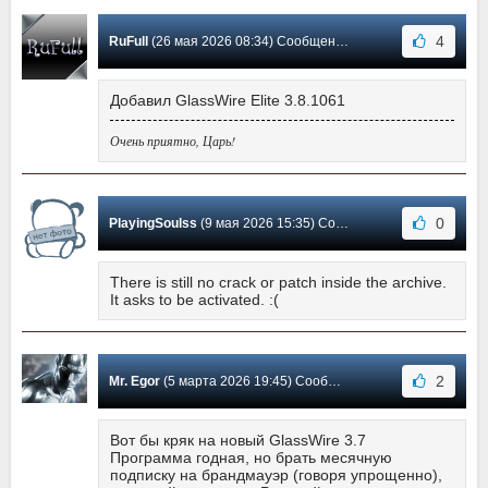
4
RuFull
(26 мая 2026 08:34) Сообщение #748
Добавил GlassWire Elite 3.8.1061
Очень приятно, Царь!
0
PlayingSoulss
(9 мая 2026 15:35) Сообщение #747
There is still no crack or patch inside the archive.
It asks to be activated. :(
2
Mr. Egor
(5 марта 2026 19:45) Сообщение #746
Вот бы кряк на новый GlassWire 3.7
Программа годная, но брать месячную
подписку на брандмауэр (говоря упрощенно),