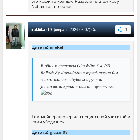
это какой то криндж. Разовый платеж как у
NetLimiter, не более.
1
irakliika
(19 февраля 2026 08:07) Сообщение #745
Цитата: miekel
В общем поставил GlassWire 3.4.768
RePack By Komoliddin с repack.moy.su без
всяких танцев с бубном с ручной
установкой кряка и полет нормальный
Там майнер проверьте специальной утилитой и
сами убедитесь.
Цитата: grazer08