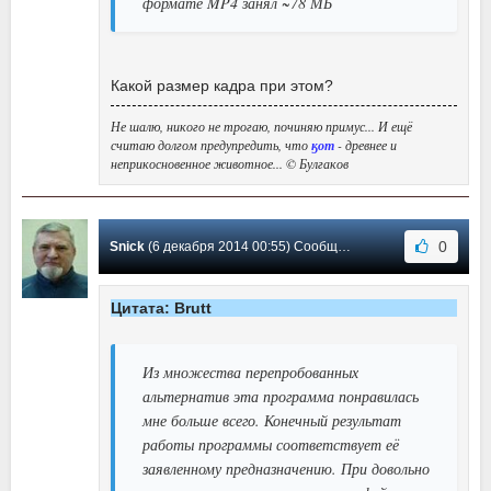
формате MP4 занял ~78 МБ
Какой размер кадра при этом?
Не шалю, никого не трогаю, починяю примус... И ещё
считаю долгом предупредить, что
ӄот
- древнее и
неприкосновенное животное... © Булгаков
0
Snick
(6 декабря 2014 00:55) Сообщение #102
Цитата: Brutt
Из множества перепробованных
альтернатив эта программа понравилась
мне больше всего. Конечный результат
работы программы соответствует её
заявленному предназначению. При довольно