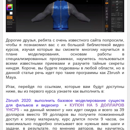
Дорогие друзья, ребята с очень известного сайта попросили,
чтобы я познакомил вас с их большой библиотекой видео
курсов, изучая которые вы сможете многому научиться в
плане моделирования, основам работы в
специализированных программах, научитесь пользоваться
всеми известными приемами и разучите тайные секреты
ниндзя. Короче, вы будете подкованы в любой области, но в
данной статье речь идет про такие программы как Zbrush и
Maya.
Итак, перейдя по ссылкам, которые вам будут доступны
ниже, вы из первого курса узнаете как выполнить в:
Zbrush 2020: выполнить базовое моделирование существ
для фильмов и видеоигр
+
КУПОН НА 5 ДОЛЛАРОВ
YHCP5
- на данный момент у них идет скидка и всего за 39
долларов вместо 99 долларов вы получите пожизненный
доступ к этому материалу, курс длится почти 9 часов, он
максимально подробно описывает все нужные вам шаги и
задачи, в результате, по мнению авторов, вы научитесь