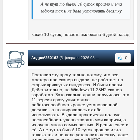
А не тут то было! 10 суток прошло и эта
гадюка так и не дала установить десятку
какие 10 суток, новость выложена 6 дней назад
0
Андрей250162
(5 февраля 2026 08:25) Сообщение #20
Поставил эту прогу только потому, что все
мастера про сканер выдали: не работает на
старых крякнутых виндовсах. И были правы.
Действительно, на Windows 11 25H2 сканер
заработал. Зато сколько дряни получилось: эта
11 версия сразу уничтожила
работоспособность ранее установленной
десятки - а планировалось их обе
использовать. Выдала практически полную
неспособность удовлетворять мои капризы, а
их очень много самых разных. Я решил снести
её. А не тут то было! 10 суток прошло и эта
гадюка так и не дала установить десятку: даже
в процессе попыток вход в БИОС