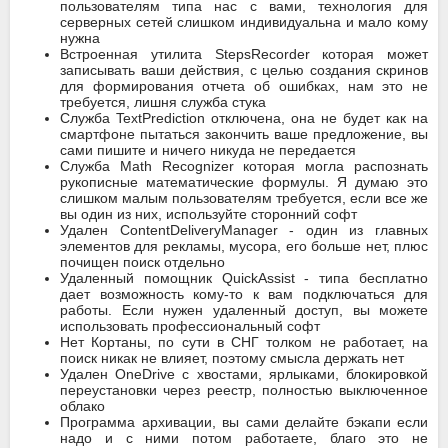
пользователям типа нас с вами, технология для
серверных сетей слишком индивидуальна и мало кому
нужна
Встроенная утилита StepsRecorder которая может
записывать ваши действия, с целью создания скринов
для формирования отчета об ошибках, нам это не
требуется, лишня служба стука
Служба TextPrediction отключена, она не будет как на
смартфоне пытаться закончить ваше предложение, вы
сами пишите и ничего никуда не передается
Служба Math Recognizer которая могла распознать
рукописные математические формулы. Я думаю это
слишком малым пользователям требуется, если все же
вы один из них, используйте сторонний софт
Удален ContentDeliveryManager - один из главных
элементов для рекламы, мусора, его больше нет, плюс
почищен поиск отдельно
Удаленный помощник QuickAssist - типа бесплатно
дает возможность кому-то к вам подключаться для
работы. Если нужен удаленный доступ, вы можете
использовать профессиональный софт
Нет Кортаны, по сути в СНГ толком не работает, на
поиск никак не влияет, поэтому смысла держать нет
Удален OneDrive с хвостами, ярлыками, блокировкой
переустановки через реестр, полностью выключенное
облако
Программа архивации, вы сами делайте бэкапи если
надо и с ними потом работаете, благо это не