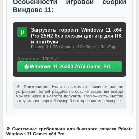
Особенности игровой сборки
Виндовс 11:
Загрузить торрент Windows 11 x64
µ
Pro 25H2 без слежки для игр для ПК
и ноутбуки
Размер: 4.1 GB • Формат: ISO • Версия: Rus/Eng
Здоровье:
100% ✓
📥 Windows.11.26300.7674.Game_Private.iso.torrent
📌 Примечание:
Если по каким-то причинам вас не
устраивает torrent раздача по ссылке выше, вы всегда
можете ниже в новости получить возможность быстро
загрузить iso через браузер без сторонних менеджеров
⚙️ Системные требования для быстрого запуска Private
Windows 11 Games x64 Pro: