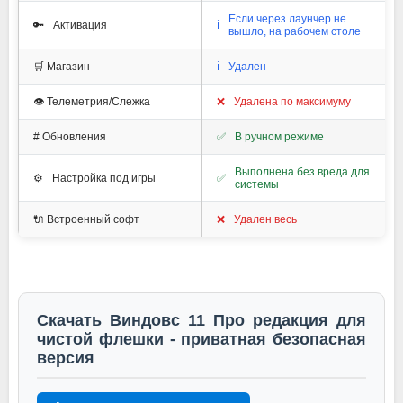
Если через лаунчер не
🔑
Активация
ℹ️
вышло, на рабочем столе
🛒 Магазин
ℹ️
Удален
👁️ Телеметрия/Слежка
❌
Удалена по максимуму
#️ Обновления
✅
В ручном режиме
Выполнена без вреда для
⚙️
Настройка под игры
✅
системы
🔌 Встроенный софт
❌
Удален весь
Скачать Виндовс 11 Про редакция для
чистой флешки - приватная безопасная
версия