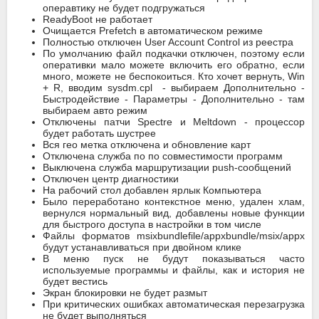
операвтику не будет подгружаться
ReadyBoot не работает
Очищается Prefetch в автоматическом режиме
Полностью отключен User Account Control из реестра
По умолчанию файл подкачки отключен, поэтому если
оперативки мало можете включить его обратно, если
много, можете не беспокоиться. Кто хочет вернуть, Win
+ R, вводим sysdm.cpl - выбираем Дополнительно -
Быстродействие - Параметры - Дополнительно - там
выбираем авто режим
Отключены патчи Spectre и Meltdown - процессор
будет работать шустрее
Вся гео метка отключена и обновление карт
Отключена служба по по совместимости программ
Выключена служба маршрутизации push-сообщений
Отключен центр диагностики
На рабочий стол добавлен ярлык Компьютера
Было переработано контекстное меню, удален хлам,
вернулся нормальный вид, добавлены новые функции
для быстрого доступа в настройки в том числе
Файлы форматов msixbundlefile/appxbundle/msix/appx
будут устанавливаться при двойном клике
В меню пуск не будут показываться часто
используемые программы и файлы, как и история не
будет вестись
Экран блокировки не будет размыт
При критических ошибках автоматическая перезагрузка
не будет выполняться