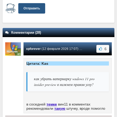
Отправить
Комментарии (28)
6
xpforever
(12 февраля 2026 17:07) Сообщение #26
Цитата: Kas
как убрать ватермарку wndows 11 pro
insider preview в нижнем правом углу?
в соседней
темке
вин11 в комментах
рекомендовали
такую
штучку, вроде помогло