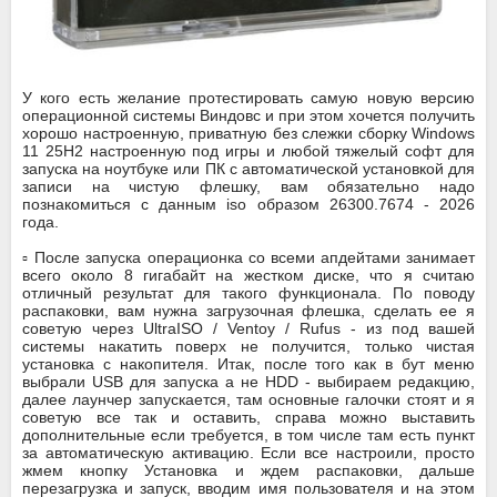
У кого есть желание протестировать самую новую версию
операционной системы Виндовс и при этом хочется получить
хорошо настроенную, приватную без слежки сборку Windows
11 25H2 настроенную под игры и любой тяжелый софт для
запуска на ноутбуке или ПК с автоматической установкой для
записи на чистую флешку, вам обязательно надо
познакомиться с данным iso образом 26300.7674 - 2026
года.
▫️ После запуска операционка со всеми апдейтами занимает
всего около 8 гигабайт на жестком диске, что я считаю
отличный результат для такого функционала. По поводу
распаковки, вам нужна загрузочная флешка, сделать ее я
советую через UltraISO / Ventoy / Rufus - из под вашей
системы накатить поверх не получится, только чистая
установка с накопителя. Итак, после того как в бут меню
выбрали USB для запуска а не HDD - выбираем редакцию,
далее лаунчер запускается, там основные галочки стоят и я
советую все так и оставить, справа можно выставить
дополнительные если требуется, в том числе там есть пункт
за автоматическую активацию. Если все настроили, просто
жмем кнопку Установка и ждем распаковки, дальше
перезагрузка и запуск, вводим имя пользователя и на этом