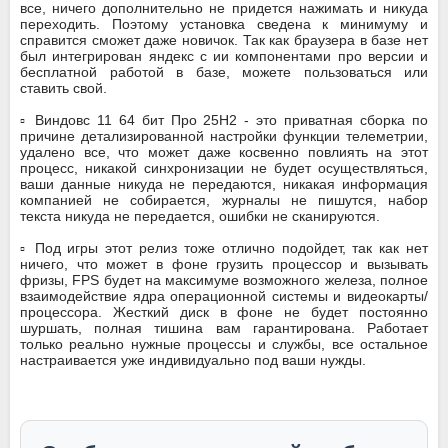
все, ничего дополнительно не придется нажимать и никуда
переходить. Поэтому установка сведена к минимуму и
справится сможет даже новичок. Так как браузера в базе нет
был интегрирован яндeкс с ии компонентами про версии и
бесплатной работой в базе, можете пользоваться или
ставить свой.
▫️ Виндовс 11 64 бит Про 25H2 - это приватная сборка по
причине детализированной настройки функции телеметрии,
удалено все, что может даже косвенно повлиять на этот
процесс, никакой синхронизации не будет осуществляться,
ваши данные никуда не передаются, никакая информация
компанией не собирается, журналы не пишутся, набор
текста никуда не передается, ошибки не сканируются.
▫️ Под игры этот релиз тоже отлично подойдет, так как нет
ничего, что может в фоне грузить процессор и вызывать
фризы, FPS будет на максимуме возможного железа, полное
взаимодействие ядра операционной системы и видеокарты/
процессора. Жесткий диск в фоне не будет постоянно
шуршать, полная тишина вам гарантирована. Работает
только реально нужные процессы и службы, все остальное
настраивается уже индивидуально под ваши нужды.