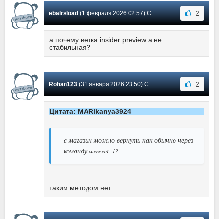
2
ebalrsload
(1 февраля 2026 02:57) Сообщение #12
а почему ветка insider preview а не
стабильная?
2
Rohan123
(31 января 2026 23:50) Сообщение #11
Цитата: MARikanya3924
а магазин можно вернуть как обычно через
команду wsreset -i?
таким методом нет