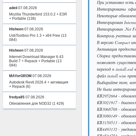
При установке есть 
adeii
07.08.2026
Интегрированы офиц
Mozilla Thunderbird 153.0.2 + ESR
Некоторые обновлени
+ Portable
(138)
Интегрирован Interne
Интегрирован .Net Fr
Hisheen
07.08.2026
Контроль учетных за
UsbToolbox Pro 1.3 + x64 Free
(13
084)
В версию Compact ин
Активация предостав
Hisheen
07.08.2026
Сборка предоставляет
Internet Download Manager 6.43
Build 7 + Repack + Portable
(13
позволяет существен
084)
переход к install.es
файл install.wim пр
MAYorGROM
07.08.2026
Выбирайте тот, кото
Autodesk Revit 2026.4 + активация
+ Repack
(6)
Не были интегрирова
KB2952664 - обновле
fredya85
07.08.2026
KB3021917 - диагнос
Обновления для NOD32
(1 429)
KB3068708 - обновле
KB3080149 - обновле
KB3150513 - обновле
KB4493132 - уведомл
KB4524752 - уведомл