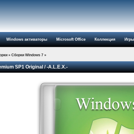
Windows активаторы
Microsoft Office
Коллекция
Игр
орки
»
Сборки Windows 7
»
ium SP1 Original / -A.L.E.X.-