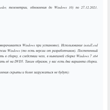
der, телеметрии, обновления до Windows 10) по 27.12.2021.
азворачивается Windows при установке). Использование install.esd
версии Windows (то есть версии от разработчиков). Постепенный
ать в сборку, в следствии чего, в нынешней сборке Windows 7 x64
ать её на DVD5. Таким образом, у вас есть два варианта сборки.
ления скрыты и более загружаться не будут):