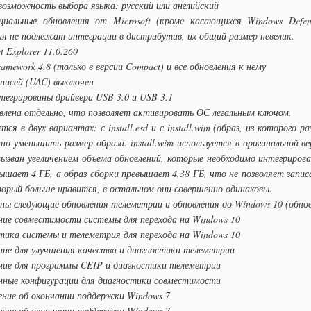
возможность выбора языка: русский или английский
иальные обновления от Microsoft (кроме касающихся Windows Defene
я не подлежат интеграции в дистрибутив, их общий размер невелик.
t Explorer 11.0.260
amework 4.8 (только в версии Compact) и все обновления к нему
писей (UAC) выключен
тегрированы драйвера USB 3.0 и USB 3.1
лена отдельно, что позволяет активировать ОС легальным ключом.
ся в двух вариантах: с install.esd и с install.wim (образ, из которого р
но уменьшить размер образа. install.wim используется в оригинальной 
d вызван увеличением объема обновлений, которые необходимо интегриров
евышает 4 ГБ, а образ сборки превышает 4,38 ГБ, что не позволяет запис
рый больше нравится, в остальном они совершенно одинаковы.
ны следующие обновления телеметрии и обновления до Windows 10 (обнов
ние совместимости системы для перехода на Windows 10
тика системы и телеметрия для перехода на Windows 10
ние для улучшения качества и диагностики телеметрии
ние для программы CEIP и диагностики телеметрии
нные конфигурации для диагностики совместимости
ение об окончании поддержки Windows 7
ение об окончании поддержки Windows 7