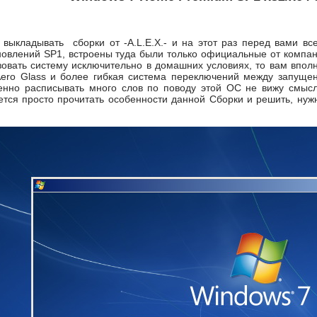
выкладывать сборки от -A.L.E.X.- и на этот раз перед вами 
новлений SP1, встроены туда были только официальные от компан
зовать систему исключительно в домашних условиях, то вам вполн
ero Glass и более гибкая система переключений между запущ
венно расписывать много слов по поводу этой ОС не вижу смыс
ется просто прочитать особенности данной Сборки и решить, нужн