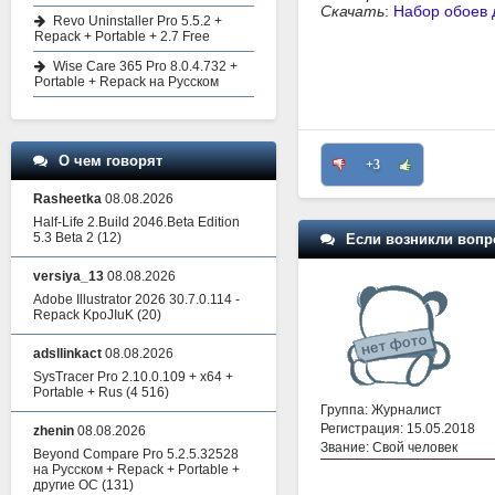
Скачать
:
Набор обоев д
Revo Uninstaller Pro 5.5.2 +
Repack + Portable + 2.7 Free
Wise Care 365 Pro 8.0.4.732 +
Portable + Repack на Русском
О чем говорят
+3
Rasheetka
08.08.2026
Half-Life 2.Build 2046.Beta Edition
5.3 Beta 2
(12)
Если возникли вопр
versiya_13
08.08.2026
Adobe Illustrator 2026 30.7.0.114 -
Repack KpoJIuK
(20)
adsllinkact
08.08.2026
SysTracer Pro 2.10.0.109 + x64 +
Portable + Rus
(4 516)
Группа: Журналист
Регистрация: 15.05.2018
zhenin
08.08.2026
Звание: Свой человек
Beyond Compare Pro 5.2.5.32528
на Русском + Repack + Portable +
другие ОС
(131)