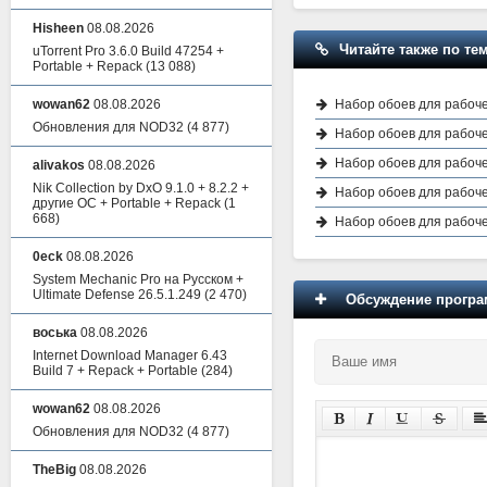
Hisheen
08.08.2026
Читайте также по тем
uTorrent Pro 3.6.0 Build 47254 +
Portable + Repack
(13 088)
Набор обоев для рабочег
wowan62
08.08.2026
Обновления для NOD32
(4 877)
Набор обоев для рабочег
Набор обоев для рабочег
alivakos
08.08.2026
Nik Collection by DxO 9.1.0 + 8.2.2 +
Набор обоев для рабочег
другие ОС + Portable + Repack
(1
668)
Набор обоев для рабочег
0eck
08.08.2026
System Mechanic Pro на Русском +
Ultimate Defense 26.5.1.249
(2 470)
Обсуждение програм
воська
08.08.2026
Internet Download Manager 6.43
Build 7 + Repack + Portable
(284)
wowan62
08.08.2026
Обновления для NOD32
(4 877)
TheBig
08.08.2026