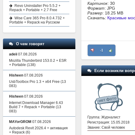
Картинок
: 30
Revo Uninstaller Pro 5.5.2 +
Формат
: JPG
Repack + Portable + 2.7 Free
Размер
: 18.25 MB
Скачать
:
Красивые мо
Wise Care 365 Pro 8.0.4.732 +
Portable + Repack на Русском
О чем говорят
-1
adeii
07.08.2026
Mozilla Thunderbird 153.0.2 + ESR
+ Portable
(138)
Если возникли вопр
Hisheen
07.08.2026
UsbToolbox Pro 1.3 + x64 Free
(13
083)
Hisheen
07.08.2026
Internet Download Manager 6.43
Build 7 + Repack + Portable
(13
083)
Группа: Журналист
MAYorGROM
07.08.2026
Регистрация: 15.05.2018
Звание: Свой человек
Autodesk Revit 2026.4 + активация
+ Repack
(6)