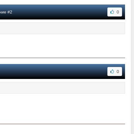
ние #2
0
0