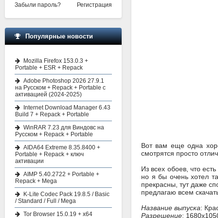
Забыли пароль?
Регистрация
Популярные новости
Mozilla Firefox 153.0.3 +
Portable + ESR + Repack
Adobe Photoshop 2026 27.9.1
на Русском + Repack + Portable с
активацией (2024-2025)
Internet Download Manager 6.43
Build 7 + Repack + Portable
WinRAR 7.23 для Виндовс на
Русском + Repack + Portable
Вот вам еще одна хоро
AIDA64 Extreme 8.35.8400 +
смотрятся просто отлич
Portable + Repack + ключ
активации
Из всех обоев, что ест
AIMP 5.40.2722 + Portable +
но я бы очень хотел та
Repack + Mega
прекрасны, тут даже сп
предлагаю всем скачать
K-Lite Codec Pack 19.8.5 / Basic
/ Standard / Full / Mega
Название выпуска
: Кр
Tor Browser 15.0.19 + x64
Разрешение
: 1680x105