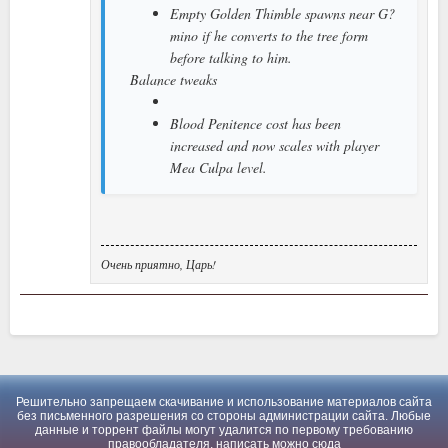
Empty Golden Thimble spawns near G?
mino if he converts to the tree form
before talking to him.
Balance tweaks
Blood Penitence cost has been
increased and now scales with player
Mea Culpa level.
Очень приятно, Царь!
Решительно запрещаем скачивание и использование материалов сайта
без письменного разрешения со стороны администрации сайта. Любые
данные и торрент файлы могут удалится по первому требованию
правообладателя, написать можно
сюда