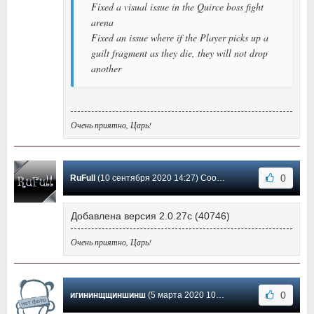
Fixed a visual issue in the Quirce boss fight
arena
Fixed an issue where if the Player picks up a
guilt fragment as they die, they will not drop
another
Очень приятно, Царь!
0
RuFull
(10 сентября 2020 14:27) Сообщение #4
Добавлена версия 2.0.27c (40746)
Очень приятно, Царь!
0
игининщщиншинш
(5 марта 2020 10:32) Сообщение #3