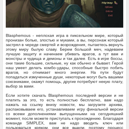
Blasphemous - неплохая игра в пиксельном мире, который
пронизан болью, злостью и муками, а вы, персонаж который
застрял в череде смертей и возрождения, пытаетесь вернуть
этому миру былую славу. Берем большой меч, надеваем
лучшую защиту и начинаем убивать врагов, а тут вам и
монстры и чудища и демоны и так далее. Есть в игре боссы,
они такие большие, сильные, ну как обычно и бывает. Герой
наш умеет делать комбо-удары, способные быстро побить
врагов, но отнимает много энергии. На пути будут
попадаться измученные души, некоторые могут быть вашими
союзниками, окажут помощь, другие потребуют некую плату,
выбор за вами.
Если хотите скачать Blasphemous последней версии и не
платить за это, то есть полностью бесплатно, вам надо
нажать на ссылку внизу новости, мы загрузите архива,
распаковываем его, устанавливаем игру финальной версии
со всеми дополнениями выпущенными на сегодняшний
момент, после можете приступать к прохождению. Благодаря
команде SIMPLEX, вам не надо вводить ключ или
пользоваться кряком, они все вшили, поэтому процесс