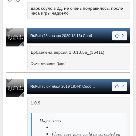
дарк соулс в 2д. не очень понравилось, после
часа игры надоело
2
RuFull
(28 января 2020 18:16) Сообщение #2
Добавлена версия 1.0.13.5a_(35411)
Очень приятно, Царь!
2
RuFull
(5 октября 2019 18:44) Сообщение #1
1.0.9
Major issues
Player save game could be corrupted on