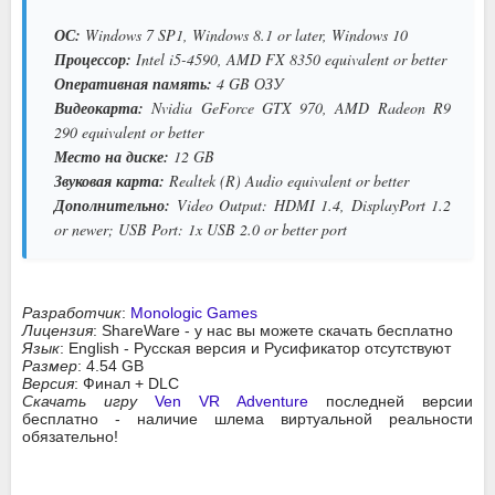
ОС:
Windows 7 SP1, Windows 8.1 or later, Windows 10
Процессор:
Intel i5-4590, AMD FX 8350 equivalent or better
Оперативная память:
4 GB ОЗУ
Видеокарта:
Nvidia GeForce GTX 970, AMD Radeon R9
290 equivalent or better
Место на диске:
12 GB
Звуковая карта:
Realtek (R) Audio equivalent or better
Дополнительно:
Video Output: HDMI 1.4, DisplayPort 1.2
or newer; USB Port: 1x USB 2.0 or better port
Разработчик
:
Monologic Games
Лицензия
: ShareWare - у нас вы можете скачать бесплатно
Язык
: English - Русская версия и Русификатор отсутствуют
Размер
: 4.54 GB
Версия
: Финал + DLC
Скачать игру
Ven VR Adventure
последней версии
бесплатно - наличие шлема виртуальной реальности
обязательно!