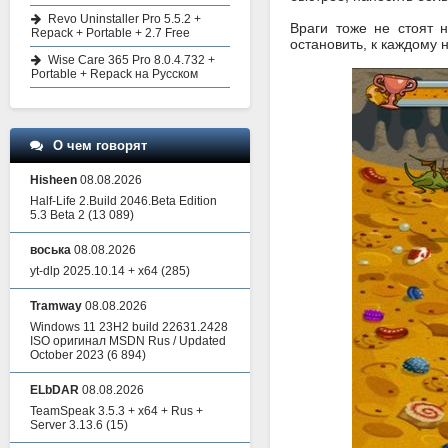
Revo Uninstaller Pro 5.5.2 +
Враги тоже не стоят 
Repack + Portable + 2.7 Free
остановить, к каждому 
Wise Care 365 Pro 8.0.4.732 +
Portable + Repack на Русском
О чем говорят
Hisheen
08.08.2026
Half-Life 2.Build 2046.Beta Edition
5.3 Beta 2
(13 089)
воська
08.08.2026
yt-dlp 2025.10.14 + x64
(285)
Tramway
08.08.2026
Windows 11 23H2 build 22631.2428
ISO оригинал MSDN Rus / Updated
October 2023
(6 894)
ELbDAR
08.08.2026
TeamSpeak 3.5.3 + x64 + Rus +
Server 3.13.6
(15)