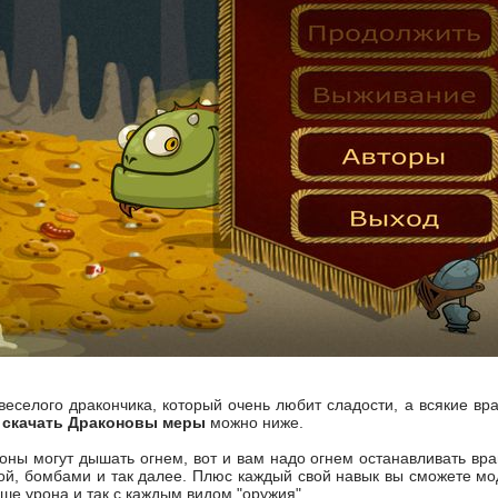
еселого дракончика, который очень любит сладости, а всякие враг
,
скачать Драконовы меры
можно ниже.
аконы могут дышать огнем, вот и вам надо огнем останавливать вр
ой, бомбами и так далее. Плюс каждый свой навык вы сможете мод
ше урона и так с каждым видом "оружия".