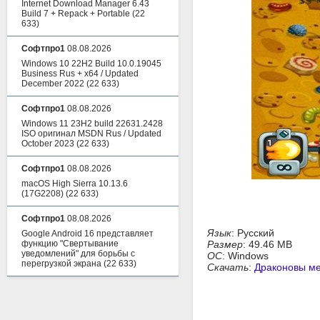
Internet Download Manager 6.43
Build 7 + Repack + Portable
(22
633)
Софтпро1
08.08.2026
Windows 10 22H2 Build 10.0.19045
Business Rus + x64 / Updated
December 2022
(22 633)
Софтпро1
08.08.2026
Windows 11 23H2 build 22631.2428
ISO оригинал MSDN Rus / Updated
October 2023
(22 633)
Софтпро1
08.08.2026
macOS High Sierra 10.13.6
(17G2208)
(22 633)
Софтпро1
08.08.2026
Язык
: Русский
Google Android 16 представляет
функцию "Свертывание
Размер
: 49.46 MB
уведомлений" для борьбы с
ОС
: Windows
перегрузкой экрана
(22 633)
Скачать
:
Драконовы м