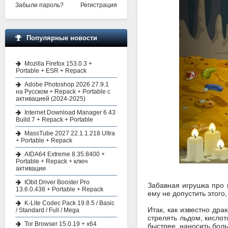
Забыли пароль?
Регистрация
Популярные новости
Mozilla Firefox 153.0.3 +
Portable + ESR + Repack
Adobe Photoshop 2026 27.9.1
на Русском + Repack + Portable с
активацией (2024-2025)
Internet Download Manager 6.43
Build 7 + Repack + Portable
MassTube 2027 22.1.1.218 Ultra
+ Portable + Repack
AIDA64 Extreme 8.35.8400 +
Portable + Repack + ключ
активации
IObit Driver Booster Pro
Забавная игрушка про в
13.6.0.438 + Portable + Repack
ему не допустить этого
K-Lite Codec Pack 19.8.5 / Basic
Итак, как известно др
/ Standard / Full / Mega
стрелять льдом, кислот
Tor Browser 15.0.19 + x64
быстрее, наносить боль