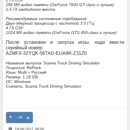
2 Гб ОЗУ
256 Мб видео памяти (GeForce 7600 GT-class и лучше)
1.5 Гб свободного места
Рекомендуемые системные требования:
Двух-ядерный процессор с частотой 3.0 ГГц
4 Гб ОЗУ
1024 Мб видео памяти (GeForce GTS 450-class и лучше)
После установки и запуска игры, надо ввести
серийный номер:
AZMFX-32YQK-56TAD-EUA9R-Z31Z0
Название выпуска
: Scania Truck Driving Simulator
Лицензия
: RePack
Язык
: Multi + Русский
Размер
: 1.19 GB
ОС
: Windows
Скачать
: Scania Truck Driving Simulator
+29
19-06-2012, 06:00