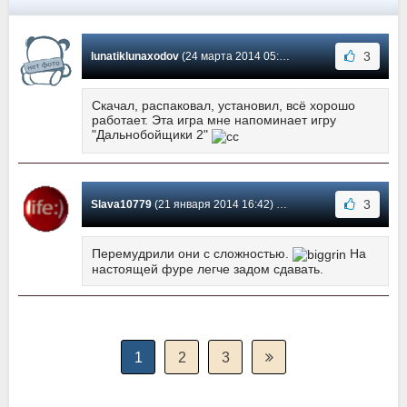
3
lunatiklunaxodov
(24 марта 2014 05:07) Сообщение #22
Скачал, распаковал, установил, всё хорошо
работает. Эта игра мне напоминает игру
"Дальнобойщики 2"
3
Slava10779
(21 января 2014 16:42) Сообщение #21
Перемудрили они с сложностью.
На
настоящей фуре легче задом сдавать.
1
2
3