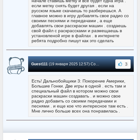
начале ставишь метку и все будет одна игра .
если метку снять будет другая . если на
русском языке скачаешь то разберешься. А
главное можно в игру добавлять свое радио со
своими песнями и передачами , а еще
добавлять свои расскраски машин . создаешь
свой файл с раскрассками и размещаешь в
установленой игре в файлах . в интернете
ребята подробно пишут как это сделать
3
Guest111
(19 января 2025 12:57) Сообщение #39
Есть! Дальнобойщики 3: Покорение Америки,
Большие Гонки. Две игры в одной . есть там и
специальный файл в котором можно свои
раскраски машин создавать . и можно свое
радио добавить со своими передачами и
песнями . и еще кое что интересное там есть .
Мне лично больше всех она понравилась .