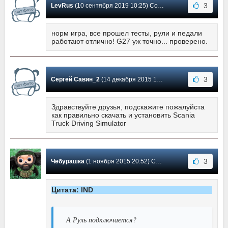
3
LevRus
(10 сентября 2019 10:25) Сообщение #29
норм игра, все прошел тесты, рули и педали
работают отлично! G27 уж точно... проверено.
3
Сергей Савин_2
(14 декабря 2015 17:10) Сообщение #28
Здравствуйте друзья, подскажите пожалуйста
как правильно скачать и установить Scania
Truck Driving Simulator
3
Чебурашка
(1 ноября 2015 20:52) Сообщение #27
Цитата: IND
А Руль подключается?