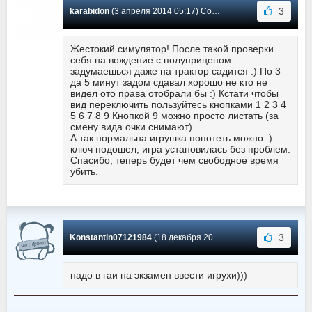
3
karabidon
(3 апреля 2014 05:17) Сообщение #24
Жестокий симулятор! После такой проверки
себя на вождение с полуприцепом
задумаешься даже на трактор садится :) По 3
да 5 минут задом сдавал хорошо не кто не
видел ото права отобрали бы :) Кстати чтобы
вид переключить пользуйтесь кнопками 1 2 3 4
5 6 7 8 9 Кнопкой 9 можно просто листать (за
смену вида очки снимают).
А так нормальна игрушка попотеть можно :)
ключ подошел, игра установилась без проблем.
Спасибо, теперь будет чем свободное время
убить.
3
Konstantin07121984
(18 декабря 2023 00:09) Сообщение #23
надо в гаи на экзамен ввести игрухи)))