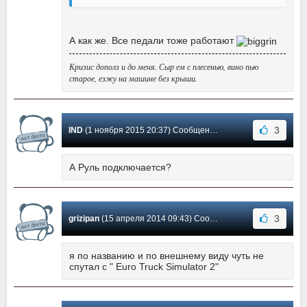
А как же. Все педали тоже работают
Кризис дополз и до меня. Сыр ем с плесенью, вино пью
старое, езжу на машине без крыши.
3
IND
(1 ноября 2015 20:37) Сообщение #26
А Руль подключается?
3
grizipan
(15 апреля 2014 09:43) Сообщение #25
я по названию и по внешнему виду чуть не
спутал с " Euro Truck Simulator 2"