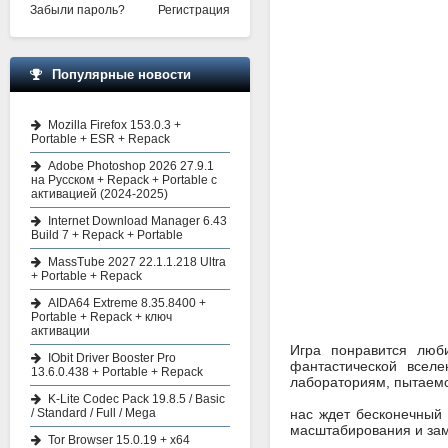
Забыли пароль?
Регистрация
Популярные новости
Mozilla Firefox 153.0.3 +
Portable + ESR + Repack
Adobe Photoshop 2026 27.9.1
на Русском + Repack + Portable с
активацией (2024-2025)
Internet Download Manager 6.43
Build 7 + Repack + Portable
MassTube 2027 22.1.1.218 Ultra
+ Portable + Repack
AIDA64 Extreme 8.35.8400 +
Portable + Repack + ключ
активации
Игра понравится люб
IObit Driver Booster Pro
фантастической всел
13.6.0.438 + Portable + Repack
лабораториям, пытаемся
K-Lite Codec Pack 19.8.5 / Basic
/ Standard / Full / Mega
нас ждет бесконечный 
масштабирования и зам
Tor Browser 15.0.19 + x64