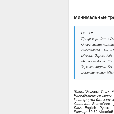
Минимальные тре
ОС: XP
Процессор: Core 2 D
Оперативная память
Видеокарта: Discreet
DirectX: Версии 9.0c
Место на диске: 20
Звуковая карта: Yes
Дополнительно: Micros
Жанр
:
Экшены, Инди, Р
Разработчиком являе
Платформа для запус
Лицензия
: ShareWare -
Язык
: English -
Русская
Размер
: 59.62
Мегабай