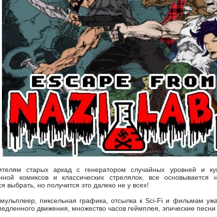
ителям старых аркад с генератором случайных уровней и ку
енной комиксов и классических стрелялок, все основывается
 выбрать, но получится это далеко не у всех!
мульплеер, пиксельная графика, отсылка к Sci-Fi и фильмам уж
едленного движения, множество часов геймплея, эпические песни 