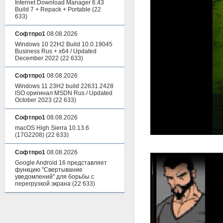
Internet Download Manager 6.43
Build 7 + Repack + Portable
(22
633)
Софтпро1
08.08.2026
Windows 10 22H2 Build 10.0.19045
Business Rus + x64 / Updated
December 2022
(22 633)
Софтпро1
08.08.2026
Windows 11 23H2 build 22631.2428
ISO оригинал MSDN Rus / Updated
October 2023
(22 633)
Софтпро1
08.08.2026
macOS High Sierra 10.13.6
(17G2208)
(22 633)
Софтпро1
08.08.2026
Google Android 16 представляет
функцию "Свертывание
уведомлений" для борьбы с
перегрузкой экрана
(22 633)