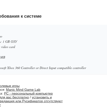
бования к системе
uo
: 1 GB ОЗУ
 video card
0 MB
oft Xbox 360 Controller or Direct Input compatible controller
олевые игры
тся
:
Manic Mind Game Lab
ка
:
PC - персональный компьютер
для вас бесплатно
/
установить и
 редакция или Русификатор отсутствуют
т