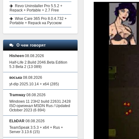
Revo Uninstaller Pro 5.5.2 +
Repack + Portable + 2.7 Free
Wise Care 365 Pro 8.0.4.732 +
Portable + Repack на Русском
О чем говорят
Hisheen
08.08.2026
Half-Life 2.Build 2046.Beta Edition
5.3 Beta 2
(13 089)
воська
08.08.2026
yt-dlp 2025.10.14 + x64
(285)
Tramway
08.08.2026
Windows 11 23H2 build 22631.2428
ISO оригинал MSDN Rus / Updated
October 2023
(6 894)
ELbDAR
08.08.2026
TeamSpeak 3.5.3 + x64 + Rus +
Server 3.13.6
(15)