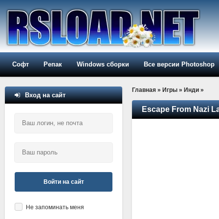
Софт
Репак
Windows сборки
Все версии Photoshop
Главная
»
Игры
»
Инди
»
Вход на сайт
Escape From Nazi La
Войти на сайт
Не запоминать меня