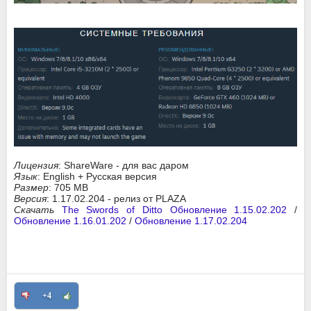
Лицензия
: ShareWare - для вас даром
Язык
: English + Русская версия
Размер
: 705 MB
Версия
: 1.17.02.204 - релиз от PLAZA
Скачать
The Swords of Ditto Обновление 1.15.02.202
/
Обновление 1.16.01.202
/
Обновление 1.17.02.204
+4