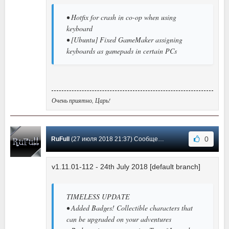
• Hotfix for crash in co-op when using
keyboard
• [Ubuntu] Fixed GameMaker assigning
keyboards as gamepads in certain PCs
Очень приятно, Царь!
0
RuFull
(27 июля 2018 21:37) Сообщение #10
v1.11.01-112 - 24th July 2018 [default branch]
TIMELESS UPDATE
• Added Badges! Collectible characters that
can be upgraded on your adventures