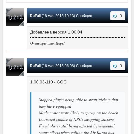
0
RuFull
(18 мая 2018 19:13) Сообщение #7
Добавлена версия 1.06.04
Очень приятно, Царь!
0
RuFull
(16 мая 2018 06:08) Сообщение #6
1.06.03-110 - GOG
Stopped player being able to swap stickers that
they have equipped
Made crates more likely to spawn on the beach
Increased chance of NPCs swapping stickers
Fixed player still being affected by elemental
status effects when calling the Air Kazoo bus