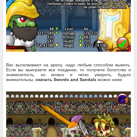
Вас выталкивают на арену, надо любым способом выжить.
Если вы выиграете все поединки, то получите богатство и
знаменитость, но можно и легко умереть, будьте
внимательны,
скачать Swords and Sandals
можно ниже.