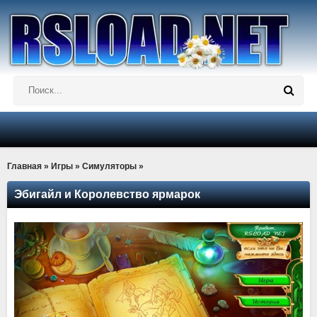
Главная
»
Игры
»
Симуляторы
»
Эбигайл и Королевство ярмарок