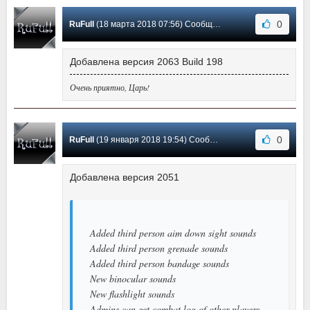
0
RuFull
(18 марта 2018 07:56) Сообщение #31
Добавлена версия 2063 Build 198
Очень приятно, Царь!
0
RuFull
(19 января 2018 19:54) Сообщение #30
Добавлена версия 2051
Added third person aim down sight sounds
Added third person grenade sounds
Added third person bandage sounds
New binocular sounds
New flashlight sounds
Admins can get combat log of other players