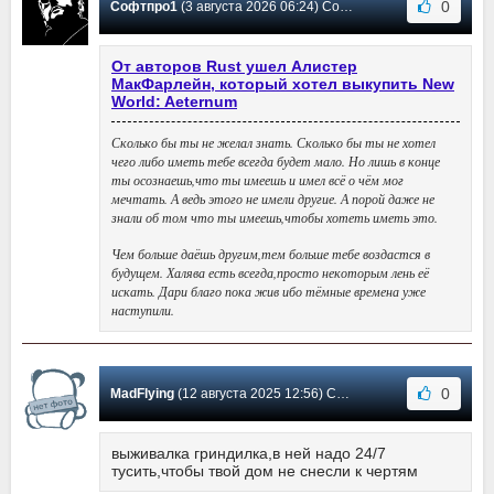
0
Софтпро1
(3 августа 2026 06:24) Сообщение #48
От авторов Rust ушел Алистер
МакФарлейн, который хотел выкупить New
World: Aeternum
Сколько бы ты не желал знать. Сколько бы ты не хотел
чего либо иметь тебе всегда будет мало. Но лишь в конце
ты осознаешь,что ты имеешь и имел всё о чём мог
мечтать. А ведь этого не имели другие. А порой даже не
знали об том что ты имеешь,чтобы хотеть иметь это.
Чем больше даёшь другим,тем больше тебе воздастся в
будущем. Халява есть всегда,просто некоторым лень её
искать. Дари благо пока жив ибо тёмные времена уже
наступили.
0
MadFlying
(12 августа 2025 12:56) Сообщение #47
выживалка гриндилка,в ней надо 24/7
тусить,чтобы твой дом не снесли к чертям