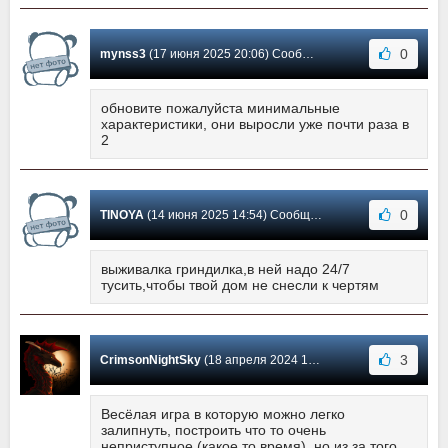
0
mynss3
(17 июня 2025 20:06) Сообщение #46
обновите пожалуйста минимальные
характеристики, они выросли уже почти раза в
2
0
TINOYA
(14 июня 2025 14:54) Сообщение #45
выживалка гриндилка,в ней надо 24/7
тусить,чтобы твой дом не снесли к чертям
3
CrimsonNightSky
(18 апреля 2024 17:50) Сообщение #44
Весёлая игра в которую можно легко
залипнуть, построить что то очень
неприступное (какое то время), но из за того