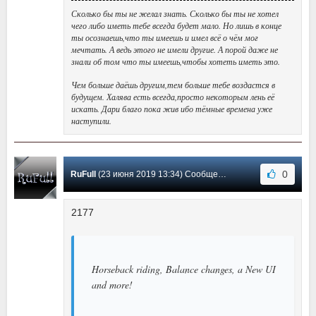
Сколько бы ты не желал знать. Сколько бы ты не хотел
чего либо иметь тебе всегда будет мало. Но лишь в конце
ты осознаешь,что ты имеешь и имел всё о чём мог
мечтать. А ведь этого не имели другие. А порой даже не
знали об том что ты имеешь,чтобы хотеть иметь это.
Чем больше даёшь другим,тем больше тебе воздастся в
будущем. Халява есть всегда,просто некоторым лень её
искать. Дари благо пока жив ибо тёмные времена уже
наступили.
0
RuFull
(23 июня 2019 13:34) Сообщение #33
2177
Horseback riding, Balance changes, a New UI
and more!