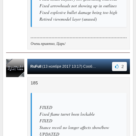
Fixed arrowheads not showing up in outlines
Fixed explosive bullet damage being too high
Retired viewmodel layer (unused)
Очень приятно, Царь!
2
RuFull
(13 ноября 2017 13:17) Сообщение #29
185
FIXED
Fixed flame turret been lockable
FIXED
Stance recoil no longer affects xbow/bow
UPDATED