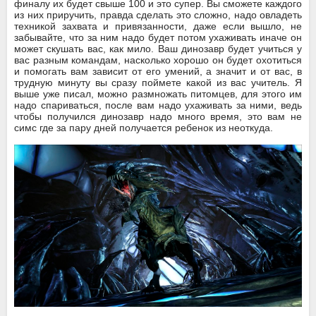
финалу их будет свыше 100 и это супер. Вы сможете каждого
из них приручить, правда сделать это сложно, надо овладеть
техникой захвата и привязанности, даже если вышло, не
забывайте, что за ним надо будет потом ухаживать иначе он
может скушать вас, как мило. Ваш динозавр будет учиться у
вас разным командам, насколько хорошо он будет охотиться
и помогать вам зависит от его умений, а значит и от вас, в
трудную минуту вы сразу поймете какой из вас учитель. Я
выше уже писал, можно размножать питомцев, для этого им
надо спариваться, после вам надо ухаживать за ними, ведь
чтобы получился динозавр надо много время, это вам не
симс где за пару дней получается ребенок из неоткуда.