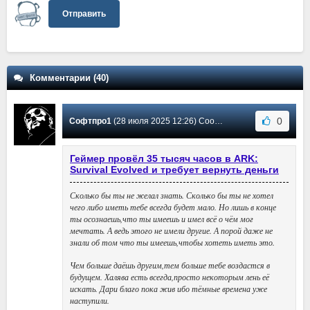
Отправить
Комментарии (40)
0
Софтпро1
(28 июля 2025 12:26) Сообщение #34
Геймер провёл 35 тысяч часов в ARK:
Survival Evolved и требует вернуть деньги
Сколько бы ты не желал знать. Сколько бы ты не хотел
чего либо иметь тебе всегда будет мало. Но лишь в конце
ты осознаешь,что ты имеешь и имел всё о чём мог
мечтать. А ведь этого не имели другие. А порой даже не
знали об том что ты имеешь,чтобы хотеть иметь это.
Чем больше даёшь другим,тем больше тебе воздастся в
будущем. Халява есть всегда,просто некоторым лень её
искать. Дари благо пока жив ибо тёмные времена уже
наступили.