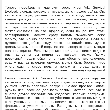
Теперь перейдем к главному герою игры Ark: Survival
Evolved, скачать которую я предлагаю с нашего сайта. Он,
как и все люди, должен питаться, пить воду, желательно
кушать разную пищу, хотя это как повезет, если вы
откажитесь есть человеческое мясо, вероятно нашему герою
не будет хвататься полезных питательных веществ, это
может сказаться на его здоровье, если вы решите стать
вегетарианцем, можете сразу начать выкапывать себе
могилу, это можно сделать в игре без проблем. Если вы
думаете, что добыть воду легко, вы ошибаетесь, лучше
делать запасы пресной воды так как никогда не знаешь когда
она пригодится. Если вы решите пойти на поиски воды и
еды, допустим вы нашли ее набрали целую "кучу",
довольный пошли обратно, а идти обратно уже сложнее,
ведь у вас за плечами оружие, может быть броня, плюс
много еды, а скоро ночь, а ночью и погода друга и
замерзнуть можно, так что этот момент тоже надо продумать!
Решив скачать Ark: Survival Evolved и запустив игру не
забываем о том, что вам надо будет исследовать мир и
учиться искать полезные ресурсы. Самое простое начать
рубить лес, сложнее добывать разный металл, все это и
многое другое позволит вам создавать крепкие постройки.
Можно построить как простое убежище, а можно целый дом
с ловушками и прочими приколами, это насколько хватит
фантазии и умения строить. Ваш дом можно покрасить,
придать ему уникальный внешний вид, только в момент