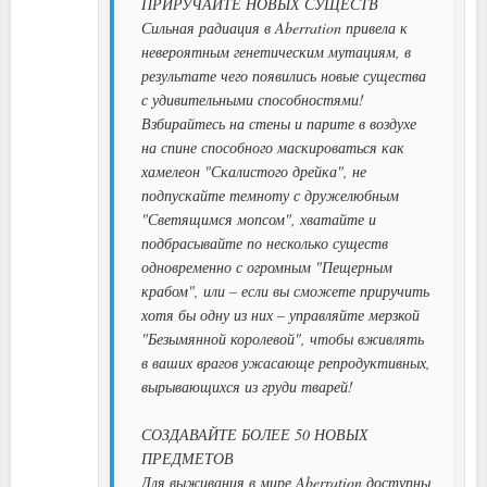
ПРИРУЧАЙТЕ НОВЫХ СУЩЕСТВ
Сильная радиация в Aberration привела к
невероятным генетическим мутациям, в
результате чего появились новые существа
с удивительными способностями!
Взбирайтесь на стены и парите в воздухе
на спине способного маскироваться как
хамелеон "Скалистого дрейка", не
подпускайте темноту с дружелюбным
"Светящимся мопсом", хватайте и
подбрасывайте по несколько существ
одновременно с огромным "Пещерным
крабом", или – если вы сможете приручить
хотя бы одну из них – управляйте мерзкой
"Безымянной королевой", чтобы вживлять
в ваших врагов ужасающе репродуктивных,
вырывающихся из груди тварей!
СОЗДАВАЙТЕ БОЛЕЕ 50 НОВЫХ
ПРЕДМЕТОВ
Для выживания в мире Aberration доступны