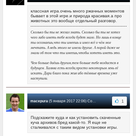
классная игра.очень много ржачных моментов
бывает в этой игре.и природа красивая.а про
животных это вообще отдельный разговор.
Сколько бы ты не желал знать. Сколько бы ты не хотел
чего либо иметь тебе всегда будет мало. Но лишь в конце
ты осознаешь,что ты имеешь и имел всё о чём мог
мечтать. А ведь этого не имели другие. А порой даже не
знали об том что ты имеешь,чтобы хотеть иметь это.
Чем больше даёшь другим,тем больше тебе воздастся в
будущем. Халява есть всегда,просто некоторым лень её
искать. Дари благо пока жив ибо тёмные времена уже
наступили.
1
macepura
(5 января 2017 22:06) Сообщение #18
Подскажите куда и как установить скаченные
куча архивов.бред какой-то. Я еще не
сталкивался с таким видом установки игры.