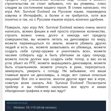
строительства не стоит забывать, что вы уязвимы, плюс
следим за состоянием нашего героя. В стиме написано, что
игра Ark: Survival Evolved на Русском языке, переведена
озвучка и Интерфейс, а более и не требуется, хотя все
понятно и так, но с Русским языком играть конечно удобнее.
Поверьте, про игру Ark: Survival Evolved можно очень много
написать, всяких фишек в ней просто огромное количество,
строить можно очень долго и никогда нет пределу
совершенства, вы можете летать на динозаврах по миру,
можете перемещаться по земле, можете убивать других
людей и есть их, можете захватывать их убежища, можете
создать себе супер-оружие и уничтожать всех, можете
часами собирать еду и быть убитыми за одну секунду,
можете после долгих мук создать себе топор, а вас из-за
угла убьют из РПГ, можете выращивать динозавров, можете
быть отшельником, можете утонуть в реке, перегреться,
замерзнуть, умереть с голоду. Не забываем, что ваши
главные враги не динозавры, а люди, вот самые опасные
хищники! Все это и многое, многое другое ждет вас в игре,
советую всем скачать Ark: Survival Evolved! Посмотрите
трейлер и вы поймете насколько все круто и какая
обалденная графика и мир вас ждут!