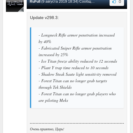
0
RuFull
(9 августа 2019 18:34) Сообщение #28
Update v298.3:
- Longneck Rifle armor penetration increased
by 40%
- Fabricated Sniper Rifle armor penetration
increased by 25%
- Ice Titan freeze ability reduced to 12 seconds
- Plant Y trap time reduced to 10 seconds
- Shadow Steak Saute light sensitivity removed
- Forest Titan can no longer grab targets
through Tek Shields
- Forest Titan can no longer grab players who
are piloting Meks
Очень приятно, Царь!