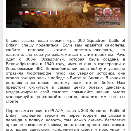
В свет вышла новая версия игры 303 Squadron: Battle of
Britain, спешу поделиться. Если вам нравятся самолеты,
любите историю, хотите полетать-повоевать, то
настоятельно советую ознакомиться с этим проектом. Речь
идет о 303-й Эскадрильи, которая была создана в
Великобритании в 1940 году, именно она в кооперации с
Королевскими ВВС Великобритании вела войну и успешно
отразила Люфтваффе, плюс как уверяют историки, она
играла важную роль в победе в Битве за Англию. Я конечно
историю знаю плохо, поэтому если что не бейте. Нам
предстоит окунуться в самый центр боевых действий,
модернизируйте свой самолет, повышайте навыки, умело
маневрируйте, уничтожайте врагов, покажите им чего вы
стоите!
Перед вами версия от PLAZA, скачать 303 Squadron: Battle of
Britain последней версии не через торрент вы сможете
перейдя в полную новость, там можно скачать бесплатно
архив не с ключом и кряком, достаточно просто распаковать
его, далее запускаем исполняемый файл и приступает к