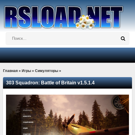
Главная
»
Игры
»
Симуляторы
»
303 Squadron: Battle of Britain v1.5.1.4