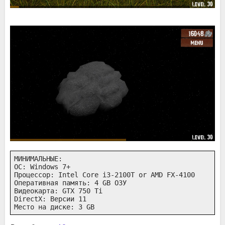
МИНИМАЛЬНЫЕ:

ОС: Windows 7+

Процессор: Intel Core i3-2100T or AMD FX-4100

Оперативная память: 4 GB ОЗУ

Видеокарта: GTX 750 Ti

DirectX: Версии 11

Место на диске: 3 GB