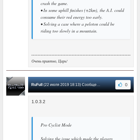
crash the game.
• In some uphill finishes (+2km), the A.I. could
consume their red energy too early.
• Solving a case where a peloton could be
riding too slowly in a mountain.
Очень приятно, Царь!
0
RuFull
(22 июля 2019 18:13) Сообщение #3
1.0.3.2
Pro Cyclist Mode
Solving the issue which made the players