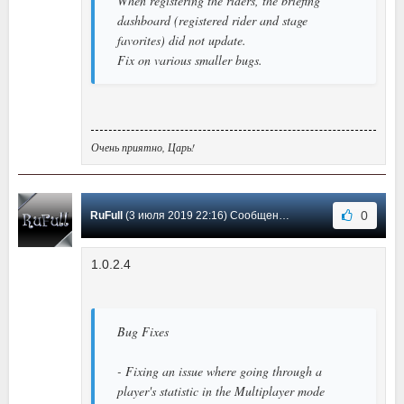
When registering the riders, the briefing
dashboard (registered rider and stage
favorites) did not update.
Fix on various smaller bugs.
Очень приятно, Царь!
0
RuFull
(3 июля 2019 22:16) Сообщение #1
1.0.2.4
Bug Fixes
- Fixing an issue where going through a
player's statistic in the Multiplayer mode