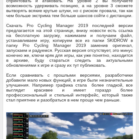
спринтовать и атаковать. На уровне 2 вы получаете
возможность удерживать позицию, а на уровне 3 сможете
вытворять всякие крутые штуки, но с риском провала, так как
чем больше экстрима тем больше шансов сойти с дистанции.
Скачать Pro Cycling Manager 2019 последней версии
предлагается на этой странице, внизу новости есть ссылка
на бесплатную загрузку, нажимаем и получаем файл,
устанавливаем игру, копируем все из папки SKIDROW в
папку Pro Cycling Manager 2019 заменив оригинал,
запускаем и радуемся. Русская версия отсутствует, это минус
конечно же, ключи кряк для игры, как уже понятно, находится
в архиве, буду стараться следить за актуальными
обновлениями к игре и сразу их тут публиковать.
Если сравнивать с прошлыми версиями, разработчики
добавили мало новых функций, в игре были незначительные
улучшения. Например графика стала более гладкой, все
выглядит красивее и имеет гораздо более
профессиональный и стильный интерфейс, который также
стал приятнее и разобраться в нем проще чем раньше.