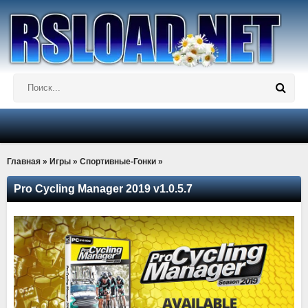
Главная
»
Игры
»
Спортивные-Гонки
»
Pro Cycling Manager 2019 v1.0.5.7