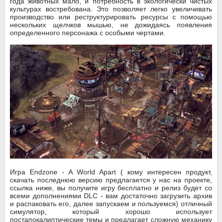
года животных мало, и потребность в экологически чистых
культурах востребована. Это позволяет легко увеличивать
производство или реструктурировать ресурсы с помощью
нескольких щелчков мышью, не дожидаясь появления
определенного персонажа с особыми чертами.
Игра Endzone - A World Apart ( кому интересен продукт,
скачать последнюю версию предлагается у нас на проекте,
ссылка ниже, вы получите игру бесплатно и релиз будет со
всеми дополнениями DLC - вам достаточно загрузить архив
и распаковать его, далее запускаем и пользуемся) отличный
симулятор, который хорошо использует
постапокалиптические темы и предлагает сложную механику