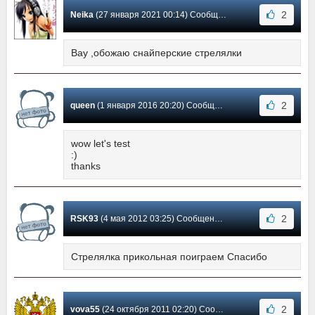
2
Neika
(27 января 2021 00:14) Сообщение #5
Вау ,обожаю снайперские стрелялки
2
queen
(1 января 2016 20:20) Сообщение #4
wow let's test
:)
thanks
2
RSK93
(4 мая 2012 03:25) Сообщение #3
Стрелялка прикольная поиграем Спасибо
2
vova55
(24 октября 2011 02:20) Сообщение #2