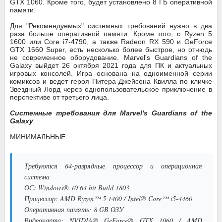
GTX 1060. Кроме того, будет установлено 8 ГБ оперативной
памяти.
Для "Рекомендуемых" системных требований нужно в два
раза больше оперативной памяти. Кроме того, с Ryzen 5
1600 или Core i7-4790, а также Radeon RX 590 и GeForce
GTX 1660 Super, есть несколько более быстрое, но отнюдь
не современное оборудование. Marvel's Guardians of the
Galaxy выйдет 26 октября 2021 года для ПК и актуальных
игровых консолей. Игра основана на одноименной серии
комиксов и ведет героя Питера Джейсона Квилла по кличке
Звездный Лорд через однопользовательское приключение в
перспективе от третьего лица.
Системные требования для Marvel's Guardians of the
Galaxy
МИНИМАЛЬНЫЕ:
Требуются 64-разрядные процессор и операционная
система
ОС: Windows® 10 64 bit Build 1803
Процессор: AMD Ryzen™ 5 1400 / Intel® Core™ i5-4460
Оперативная память: 8 GB ОЗУ
Видеокарта: NVIDIA® GeForce® GTX 1060 / AMD