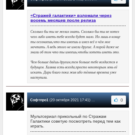
«Стражей галактики» взломали через
восемь месяцев после релиза
Сколько бы ты не желал знать. Сколько бы ты не хотел
чего либо иметь тебе всегда будет мало. Но лишь в конце
ты осознаешь,что ты имеешь и имел всё о чём мог
мечтать. А ведь этого не имели другие. А порой даже не
знали об том что ты имеешь,чтобы хотеть иметь это.
Чем больше даёшь другим,тем больше тебе воздастся в
будущем. Халява есть всегда,просто некоторым лень её
искать. Дари благо пока жив ибо тёмные времена уже
наступили.
0
Софтпро1
(20 октября 2021 17:41) Сообщение #5
Мультсериал прикольный по Стражам
Галактики советую посмотреть перед тем как
играть.