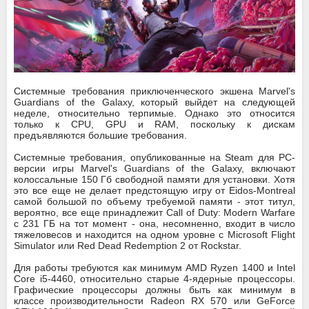
Системные требования приключенческого экшена Marvel's
Guardians of the Galaxy, который выйдет на следующей
неделе, относительно терпимые. Однако это относится
только к CPU, GPU и RAM, поскольку к дискам
предъявляются большие требования.
Системные требования, опубликованные на Steam для PC-
версии игры Marvel's Guardians of the Galaxy, включают
колоссальные 150 Гб свободной памяти для установки. Хотя
это все еще не делает предстоящую игру от Eidos-Montreal
самой большой по объему требуемой памяти - этот титул,
вероятно, все еще принадлежит Call of Duty: Modern Warfare
с 231 ГБ на тот момент - она, несомненно, входит в число
тяжеловесов и находится на одном уровне с Microsoft Flight
Simulator или Red Dead Redemption 2 от Rockstar.
Для работы требуются как минимум AMD Ryzen 1400 и Intel
Core i5-4460, относительно старые 4-ядерные процессоры.
Графические процессоры должны быть как минимум в
классе производительности Radeon RX 570 или GeForce