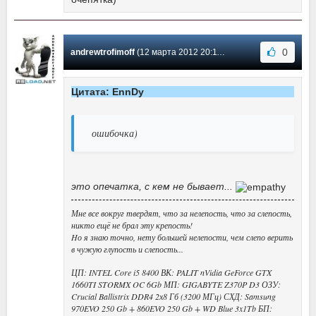
0
andrewtrofimoff
(12 марта 2012 20:11) Сообщение #3
Цитата: EnnDy
ошибочка)
это опечатка, с кем не бывает...
Мне все вокруг твердят, что за нелепость, что за слепость,
никто ещё не брал эту крепость!
Hо я знаю точно, нету большей нелепости, чем слепо верить
в чужую глупость и слепость...
ЦП: INTEL Core i5 8400 ВК: PALIT nVidia GeForce GTX
1660TI STORMX OC 6Gb МП: GIGABYTE Z370P D3 ОЗУ:
Crucial Ballistrix DDR4 2х8 Гб (3200 МГц) СХД: Samsung
970EVO 250 Gb + 860EVO 250 Gb + WD Blue 3x1Tb БП: