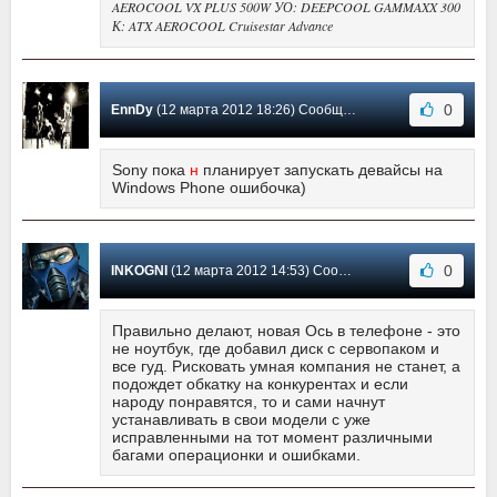
AEROCOOL VX PLUS 500W УО: DEEPCOOL GAMMAXX 300
К: ATX AEROCOOL Cruisestar Advance
0
EnnDy
(12 марта 2012 18:26) Сообщение #2
Sony пока
н
планирует запускать девайсы на
Windows Phone ошибочка)
0
INKOGNI
(12 марта 2012 14:53) Сообщение #1
Правильно делают, новая Ось в телефоне - это
не ноутбук, где добавил диск с сервопаком и
все гуд. Рисковать умная компания не станет, а
подождет обкатку на конкурентах и если
народу понравятся, то и сами начнут
устанавливать в свои модели с уже
исправленными на тот момент различными
багами операционки и ошибками.