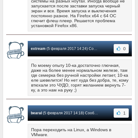
системы на разных ноутах. Иногда вообще не
запускается после заставки запуска черный
экран и все. Время запуска и выключения
постоянно разное. На Firefox x64 с 64 ОС
глючит флеш плеер. Решается проблема
установкой Firefox x86.
0
extream
(5 февраля 2017 14:24) Сообщение #5
По моему опыту 10-ка достаточно глючная,
даже на более менее нормальном железе, там
где семерка без ручной настройки летает, 10-ка
еле шевелится! Но нет худа без добра, те, кому
втюхали это ЧУДО, горят желанием вернуть 7-
ку, а это нам на руку ;)
1
bearal
(5 февраля 2017 14:18) Сообщение #4
Пора переходить на Linux, а Windows в
VMware.