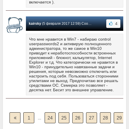
включается ).
4
kairsky
(5 февраля 2017 12:59) Сообщение #1
Что мне нравится в Win7 - набираю control
userpasswords2 и активирую полноценного
администратора, то же самое в Win10
приводит к неработоспособности встроенных
приложений - блокнот, калькулятор, Internet
Explorer и т.д. Что категорически не нравится в
Win10 - принудительно навязанные задачи и
решения, которые невозможно отключить или
настроить под себя. Пользоваться сторонними
утилитами не выход. Предпочитаю все решать
средствами ОС. Семерка это позволяет -
десятка нет. Бесит это внешнее управление.
1
...
24
25
26
27
28
29