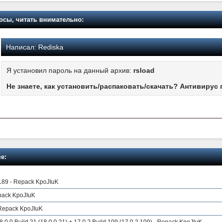
осы, читать внимательно:
Написал:
Rediska
Я установил пароль на данный архив:
rsload
Не знаете, как установить/распаковать/скачать? Антивирус 
е:
189 - Repack KpoJIuK
ack KpoJIuK
- Repack KpoJIuK
0.0 Build 21 (18.0.0.21) + 17.0.2 Build 109 (17.0.2.109) - Repack KpoJIuK