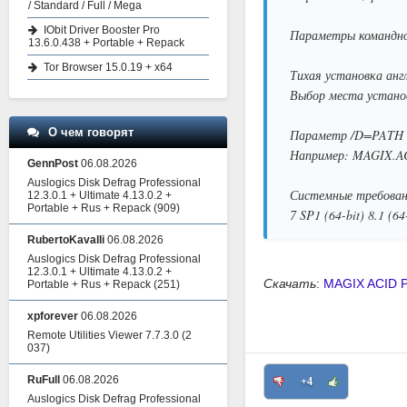
/ Standard / Full / Mega
IObit Driver Booster Pro
Параметры командно
13.6.0.438 + Portable + Repack
Tor Browser 15.0.19 + x64
Тихая установка англ
Выбор места устано
О чем говорят
Параметр /D=PATH с
Например: MAGIX.ACI
GennPost
06.08.2026
Auslogics Disk Defrag Professional
Системные требован
12.3.0.1 + Ultimate 4.13.0.2 +
Portable + Rus + Repack
(909)
7 SP1 (64-bit) 8.1 (64-
RubertoKavalli
06.08.2026
Auslogics Disk Defrag Professional
12.3.0.1 + Ultimate 4.13.0.2 +
Скачать
:
MAGIX ACID P
Portable + Rus + Repack
(251)
xpforever
06.08.2026
Remote Utilities Viewer 7.7.3.0
(2
037)
RuFull
06.08.2026
+4
Auslogics Disk Defrag Professional