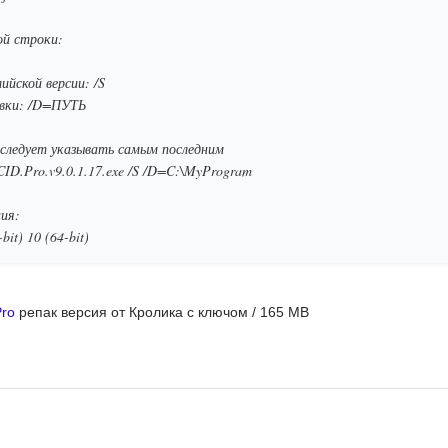
й строки:
ийской версии: /S
вки: /D=ПУТЬ
ледует указывать самым последним
D.Pro.v9.0.1.17.exe /S /D=C:\MyProgram
ия:
bit) 10 (64-bit)
ro
репак версия от Кролика с ключом / 165 MB