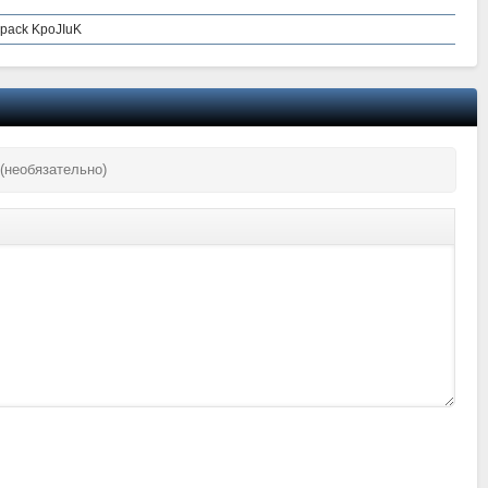
Repack KpoJIuK