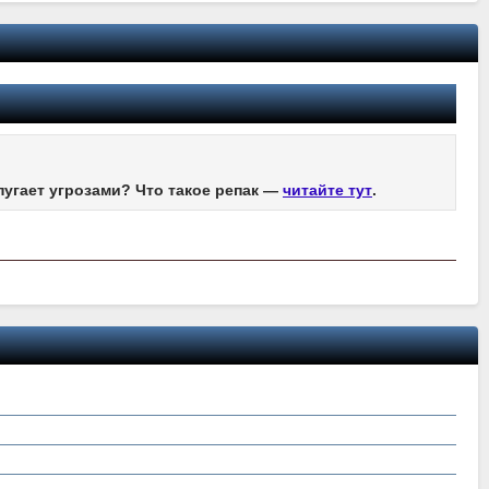
пугает угрозами? Что такое репак —
читайте тут
.