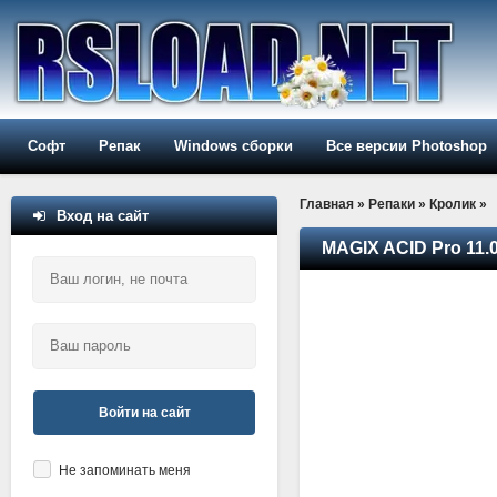
Софт
Репак
Windows сборки
Все версии Photoshop
Главная
»
Репаки
»
Кролик
»
Вход на сайт
MAGIX ACID Pro 11.
Войти на сайт
Не запоминать меня