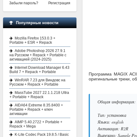
Забыли пароль?
Регистрация
Популярные новости
Mozilla Firefox 153.0.3 +
Portable + ESR + Repack
Adobe Photoshop 2026 27.9.1
на Русском + Repack + Portable с
активацией (2024-2025)
Internet Download Manager 6.43
Build 7 + Repack + Portable
Программа MAGIX ACID
оригинальные треки, о
WinRAR 7.23 для Виндовс на
Русском + Repack + Portable
MassTube 2027 22.1.1.218 Ultra
+ Portable + Repack
Общая информация:
AIDA64 Extreme 8.35.8400 +
Portable + Repack + ключ
активации
Тип: установка
Языки: english
AIMP 5.40.2722 + Portable +
Repack + Mega
Активация: R2R
K-Lite Codec Pack 19.8.5 / Basic
Вырезано: Sample Pro