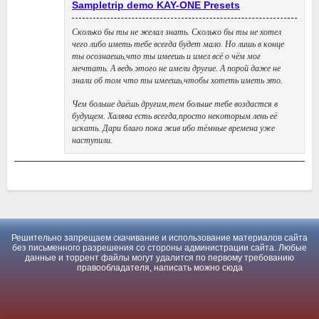
Sampletrip demo KAY-ONE Presets
Сколько бы ты не желал знать. Сколько бы ты не хотел
чего либо иметь тебе всегда будет мало. Но лишь в конце
ты осознаешь,что ты имеешь и имел всё о чём мог
мечтать. А ведь этого не имели другие. А порой даже не
знали об том что ты имеешь,чтобы хотеть иметь это.
Чем больше даёшь другим,тем больше тебе воздастся в
будущем. Халява есть всегда,просто некоторым лень её
искать. Дари благо пока жив ибо тёмные времена уже
наступили.
Решительно запрещаем скачивание и использование материалов сайта
без письменного разрешения со стороны администрации сайта. Любые
данные и торрент файлы могут удалится по первому требованию
правообладателя, написать можно
сюда