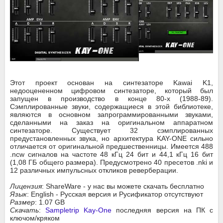
Этот проект основан на синтезаторе Kawai K1,
недооцененном цифровом синтезаторе, который был
запущен в производство в конце 80-х (1988-89).
Сэмплированные звуки, содержащиеся в этой библиотеке,
являются в основном запрограммированными звуками,
сделанными на заказ на оригинальном аппаратном
синтезаторе. Существует 32 сэмплированных
предустановленных звука, но архитектура KAY-ONE сильно
отличается от оригинальной предшественницы. Имеется 488
.ncw сигналов на частоте 48 кГц 24 бит и 44,1 кГц 16 бит
(1,08 ГБ общего размера). Предусмотрено 40 пресетов .nki и
12 различных импульсных откликов реверберации.
Лицензия
: ShareWare - у нас вы можете скачать бесплатно
Язык
: English - Русская версия и Русификатор отсутствуют
Размер
: 1.07 GB
Скачать
:
Sampletrip Kay-One
последняя версия на ПК с
ключом/кряком