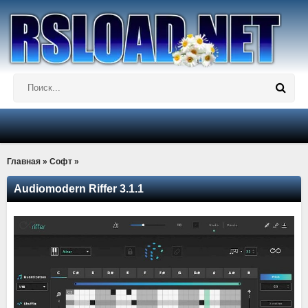
Главная
»
Софт
»
Audiomodern Riffer 3.1.1