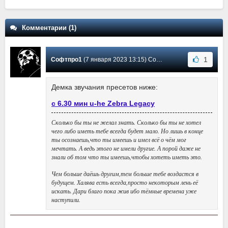
Комментарии (1)
1
Софтпро1
(7 января 2023 13:15) Сообщение #1
Демка звучания пресетов ниже:
с 6.30 мин u-he Zebra Legacy
Сколько бы ты не желал знать. Сколько бы ты не хотел
чего либо иметь тебе всегда будет мало. Но лишь в конце
ты осознаешь,что ты имеешь и имел всё о чём мог
мечтать. А ведь этого не имели другие. А порой даже не
знали об том что ты имеешь,чтобы хотеть иметь это.
Чем больше даёшь другим,тем больше тебе воздастся в
будущем. Халява есть всегда,просто некоторым лень её
искать. Дари благо пока жив ибо тёмные времена уже
наступили.