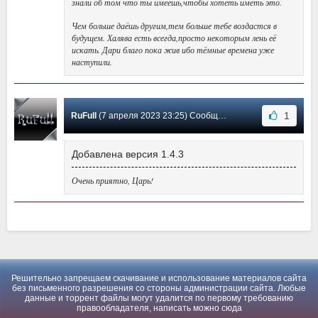
знали об том что ты имеешь,чтобы хотеть иметь это.
Чем больше даёшь другим,тем больше тебе воздастся в
будущем. Халява есть всегда,просто некоторым лень её
искать. Дари благо пока жив ибо тёмные времена уже
наступили.
1
RuFull
(7 апреля 2023 23:25) Сообщение #1
Добавлена версия 1.4.3
Очень приятно, Царь!
Решительно запрещаем скачивание и использование материалов сайта
без письменного разрешения со стороны администрации сайта. Любые
данные и торрент файлы могут удалится по первому требованию
правообладателя, написать можно
сюда