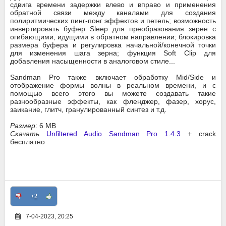
сдвига времени задержки влево и вправо и применения
обратной связи между каналами для создания
полиритмических пинг-понг эффектов и петель; возможность
инвертировать буфер Sleep для преобразования зерен с
огибающими, идущими в обратном направлении; блокировка
размера буфера и регулировка начальной/конечной точки
для изменения шага зерна; функция Soft Clip для
добавления насыщенности в аналоговом стиле...
Sandman Pro также включает обработку Mid/Side и
отображение формы волны в реальном времени, и с
помощью всего этого вы можете создавать такие
разнообразные эффекты, как фленджер, фазер, хорус,
заикание, глитч, гранулированный синтез и т.д.
Размер
: 6 MB
Скачать
Unfiltered Audio Sandman Pro 1.4.3
+ crack
бесплатно
+2
7-04-2023, 20:25